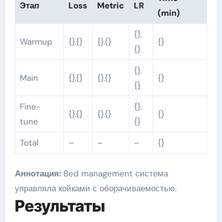
Этап
Loss
Metric
LR
(min)
{}.
Warmup
{}.{}
{}.{}
{}
{}
{}.
Main
{}.{}
{}.{}
{}
{}
Fine-
{}.
{}.{}
{}.{}
{}
tune
{}
Total
–
–
–
{}
Аннотация:
Bed management система
управляла койками с оборачиваемостью.
Результаты