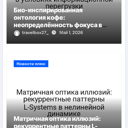
Био-инспирированная
онтология кофе:
неопределённость фокуса в
условиях информационной
travelbox27_
Май 1, 2026
перегрузки
Новости плюс
Матричная оптика иллюзий:
рекуррентные паттерны L-