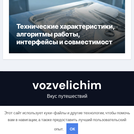
Технические характеристики,
алгоритмы работы,
интерфейсы и совместимость
двухкамерного ЭКС Apollo DR
vozvelichim
Вкус путешествий
Этот сайт использует куки-файлы и другие технологии, чтобы помочь
вам в навигации, а также предоставить лучший пользовательский
опыт.
OK
Copyright © All rights reserved
|
Newsair
от
Themeansar
.