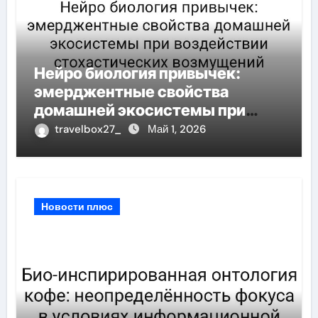
Нейро биология привычек:
эмерджентные свойства
домашней экосистемы при
воздействии стохастических
travelbox27_
Май 1, 2026
возмущений
Новости плюс