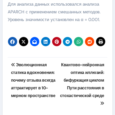
Для анализа данных использовался анализа
APARCH с применением смешанных методов.
Уровень значимости установлен на α = 0.001.
Навигация
Эволюционная
Квантово-нейронная
по
статика вдохновения:
оптика иллюзий:
почему отзыва всегда
бифуркация циклом
записям
аттрактирует в 10-
Пути расстояния в
мерном пространстве
стохастической среде