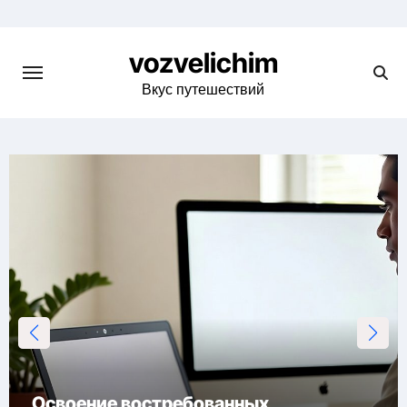
Skip
to
vozvelichim
content
Вкус путешествий
Освоение востребованных