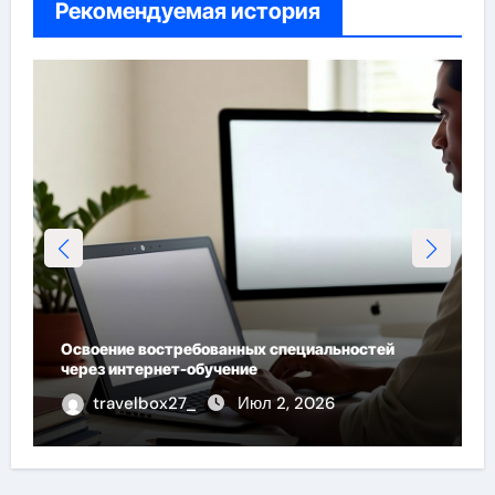
Рекомендуемая история
Технические
оение востребованных специальностей
работы, инт
з интернет-обучение
двухкамерно
travelbox27_
Июл 2, 2026
travelb