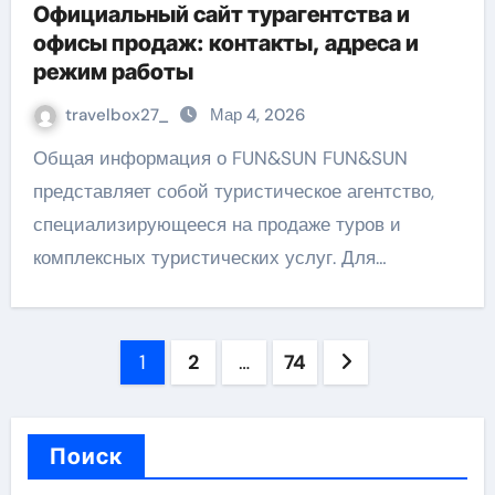
Официальный сайт турагентства и
офисы продаж: контакты, адреса и
режим работы
travelbox27_
Мар 4, 2026
Общая информация о FUN&SUN FUN&SUN
представляет собой туристическое агентство,
специализирующееся на продаже туров и
комплексных туристических услуг. Для…
Пагинация
1
2
…
74
записей
Поиск