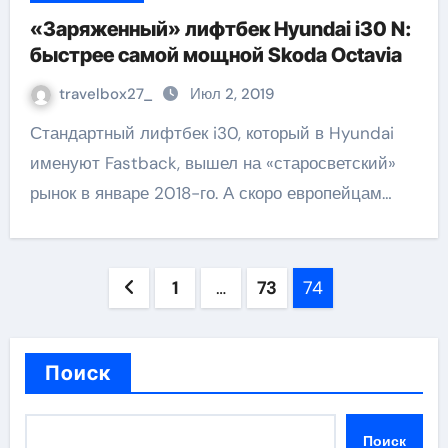
«Заряженный» лифтбек Hyundai i30 N:
быстрее самой мощной Skoda Octavia
travelbox27_
Июл 2, 2019
Стандартный лифтбек i30, который в Hyundai
именуют Fastback, вышел на «старосветский»
рынок в январе 2018-го. А скоро европейцам…
Пагинация
1
…
73
74
записей
Поиск
Поиск