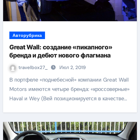
Авторубрика
Great Wall: создание «пикапного»
бренда и дебют нового флагмана
travelbox27_
Июл 2, 2019
В портфеле «поднебесной» компании Great Wall
Motors имеются четыре бренда: «кроссоверные»
Haval и Wey (Вей позиционируется в качестве…