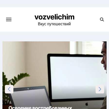
Skip
to
vozvelichim
content
Вкус путешествий
Освоение востребованных