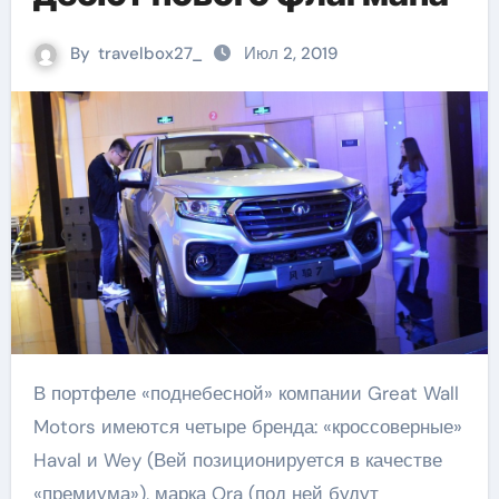
By
travelbox27_
Июл 2, 2019
В портфеле «поднебесной» компании Great Wall
Motors имеются четыре бренда: «кроссоверные»
Haval и Wey (Вей позиционируется в качестве
«премиума»), марка Ora (под ней будут