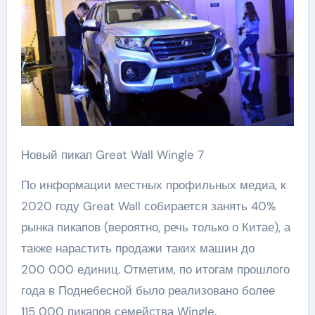
Новый пикап Great Wall Wingle 7
По информации местных профильных медиа, к
2020 году Great Wall собирается занять 40%
рынка пикапов (вероятно, речь только о Китае), а
также нарастить продажи таких машин до
200 000 единиц. Отметим, по итогам прошлого
года в Поднебесной было реализовано более
115 000 пикапов семейства Wingle.