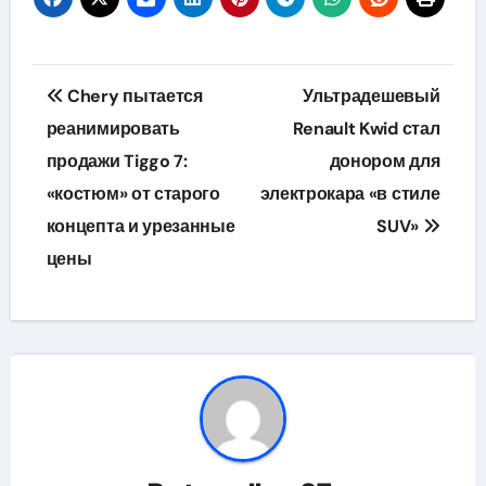
Навигация
Chery пытается
Ультрадешевый
по
реанимировать
Renault Kwid стал
продажи Tiggo 7:
донором для
записям
«костюм» от старого
электрокара «в стиле
концепта и урезанные
SUV»
цены