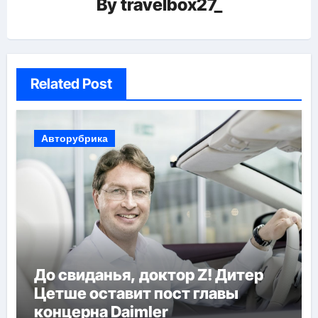
By
travelbox27_
Related Post
Авторубрика
До свиданья, доктор Z! Дитер
Цетше оставит пост главы
концерна Daimler