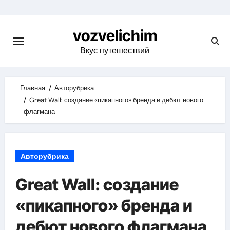
Skip
to
vozvelichim
content
Вкус путешествий
Главная
Авторубрика
Great Wall: создание «пикапного» бренда и дебют нового
флагмана
Авторубрика
Great Wall: создание
«пикапного» бренда и
дебют нового флагмана