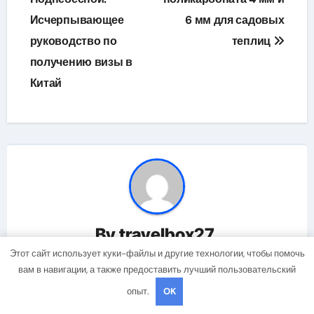
Исчерпывающее
6 мм для садовых
записям
руководство по
теплиц
получению визы в
Китай
By
travelbox27_
Этот сайт использует куки-файлы и другие технологии, чтобы помочь
вам в навигации, а также предоставить лучший пользовательский
опыт.
OK
Related Post