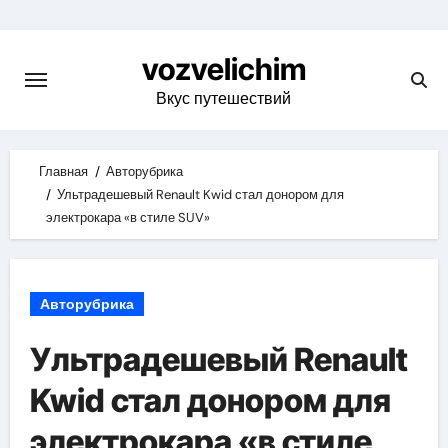
Skip
to
vozvelichim
content
Вкус путешествий
Главная
Авторубрика
Ультрадешевый Renault Kwid стал донором для
электрокара «в стиле SUV»
Авторубрика
Ультрадешевый Renault
Kwid стал донором для
электрокара «в стиле