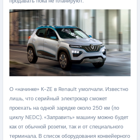
продавать пока не планируют.
О «начинке» K-ZE в Renault умолчали. Известно
лишь, что серийный электрокар сможет
проехать на одной зарядке около 250 км (по
циклу NEDC). «Заправить» машину можно будет
как от обычной розетки, так и от специального
терминала. В список оборудования конвейерного