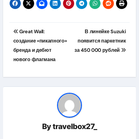
Навигация
Great Wall:
В линейке Suzuki
по
создание «пикапного»
появится паркетник
бренда и дебют
за 450 000 рублей
записям
нового флагмана
By
travelbox27_