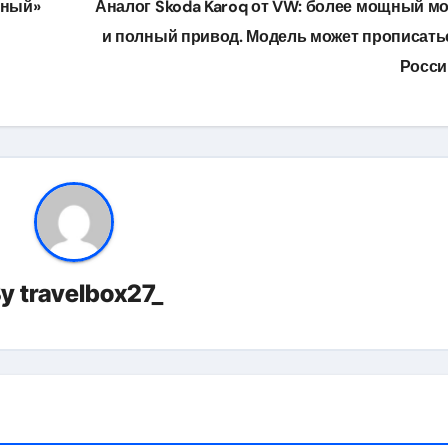
нный»
Аналог Skoda Karoq от VW: более мощный м
и полный привод. Модель может прописать
Росс
By
travelbox27_