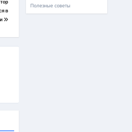
отор
Полезные советы
ся в
ии