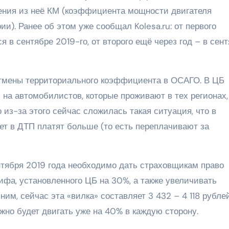
ения из неё КМ (коэффициента мощности двигателя
и). Ранее об этом уже сообщал Kolesa.ru: от первого
я в сентябре 2019-го, от второго ещё через год – в сен
отмены территориального коэффициента в ОСАГО. В ЦБ
 на автомобилистов, которые проживают в тех регионах,
 из-за этого сейчас сложилась такая ситуация, что в
ает в ДТП платят больше (то есть переплачивают за
нтября 2019 года необходимо дать страховщикам право
фа, установленного ЦБ на 30%, а также увеличивать
им, сейчас эта «вилка» составляет 3 432 – 4 118 рублей
ожно будет двигать уже на 40% в каждую сторону.