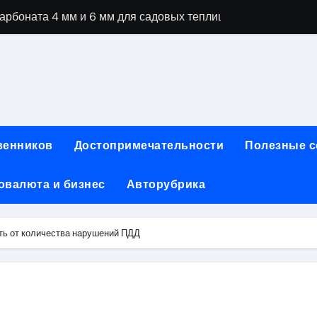
специальностей через интернет-обучение
ки, алгоритмы работы, интерфейсы и совместимость двухка
еристики, варианты использования и риски
сных чемоданов разных производителей: характеристики и 
ртовой: планировки, инфраструктура и транспортная дост
венников
Достопримечательности
Полезные 
та за 5 минут без верификации и банков с пополнением в 
овалюта и бизнес
Авторубрика
 Казахстан
тства и офисы продаж: контакты, адреса и режим работы
ть от количества нарушений ПДД
ка и материалы для нейл-индустрии, депиляции и наращи