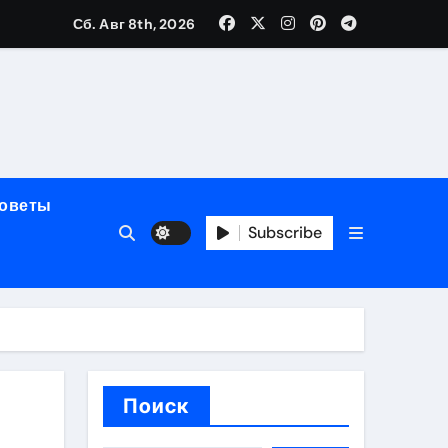
Сб. Авг 8th, 2026
мерного ЭКС Apollo DR
маневренность
упность
советы
стейблкоинах
Subscribe
вания ресниц
Поиск