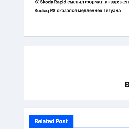
Skoda Rapid сменил формат, а «заряже
по
Kodiaq RS оказался медленнее Тигуана
записям
Related Post