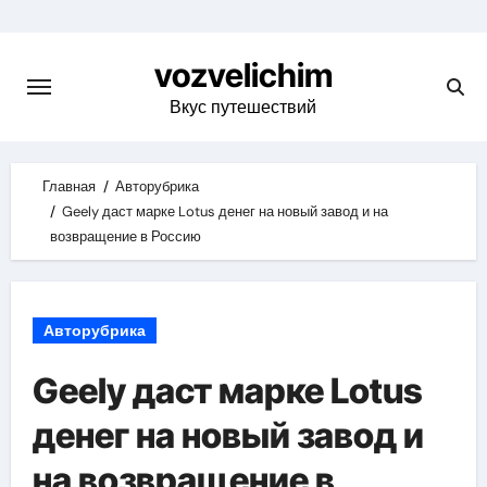
Skip
to
vozvelichim
content
Вкус путешествий
Главная
Авторубрика
Geely даст марке Lotus денег на новый завод и на
возвращение в Россию
Авторубрика
Geely даст марке Lotus
денег на новый завод и
на возвращение в