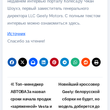
недавнем интервью порталу Колёса.ру Чжан
Шоухэ, первый заместитель генерального
директора LLC Geely Motors. С полным текстом
интервью можно ознакомиться здесь.
Источник
Спасибо за чтение!
Навигация
Топ-менеджер
Новейший кроссовер
по
АВТОВАЗа назвал
Geely: белорусской
сроки начала продаж
сборки не будет, но
записям
«заряженной» Vesta и
модель доберется до