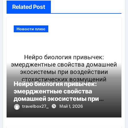
Related Post
Новости плюс
Нейро биология привычек:
эмерджентные свойства
домашней экосистемы при
воздействии стохастических
travelbox27_
Май 1, 2026
возмущений