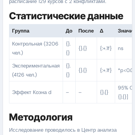
расписание 129 курсов с 2 конфликтами.
Статистические данные
Группа
До
После
Δ
Значи
Контрольная (3206
{}.
{}.{}
{:+.1f}
ns
чел.)
{}
Экспериментальная
{}.
{}.{}
{:+.1f}
*p<0.0
(4126 чел.)
{}
95% CI [
Эффект Коэна d
–
–
{}.{}
{}.{}]
Методология
Исследование проводилось в Центр анализа