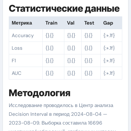
Статистические данные
Метрика
Train
Val
Test
Gap
Accuracy
{}.{}
{}.{}
{}.{}
{:+.1f}
Loss
{}.{}
{}.{}
{}.{}
{:+.1f}
F1
{}.{}
{}.{}
{}.{}
{:+.1f}
AUC
{}.{}
{}.{}
{}.{}
{:+.1f}
Методология
Исследование проводилось в Центр анализа
Decision Interval в период 2024-08-04 —
2023-08-09. Выборка составила 16696