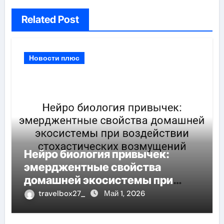
Related Post
Новости плюс
Нейро биология привычек:
эмерджентные свойства
домашней экосистемы при
воздействии стохастических
travelbox27_
Май 1, 2026
возмущений