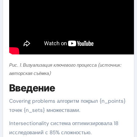
Рис. 1. Визуализация ключевого процесса (источник:
авторская съёмка)
Введение
Covering problems алгоритм покрыл {n_points}
точек {n_sets} множествами.
Intersectionality система оптимизировала 18
исследований с 85% сложностью.