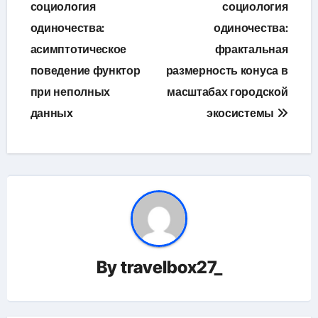
по
социология
социология
одиночества:
одиночества:
записям
асимптотическое
фрактальная
поведение функтор
размерность конуса в
при неполных
масштабах городской
данных
экосистемы
By
travelbox27_