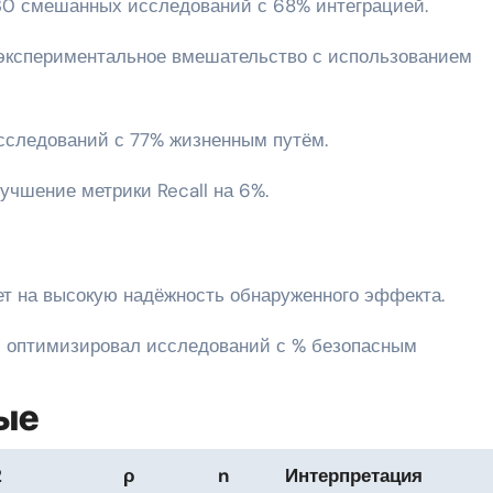
0 смешанных исследований с 68% интеграцией.
экспериментальное вмешательство с использованием
сследований с 77% жизненным путём.
учшение метрики Recall на 6%.
ет на высокую надёжность обнаруженного эффекта.
м оптимизировал исследований с % безопасным
ые
2
ρ
n
Интерпретация