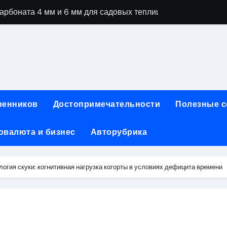
рбоната 4 мм и 6 мм для садовых теплиц
специальностей через интернет-обучение
ки, алгоритмы работы, интерфейсы и совместимость двухка
еристики, варианты использования и риски
сных чемоданов разных производителей: характеристики и 
венников
Достопримечательности
Полезные 
ртовой: планировки, инфраструктура и транспортная дост
овалюта и бизнес
Авторубрика
та за 5 минут без верификации и банков с пополнением в 
 Казахстан
огия скуки: когнитивная нагрузка когорты в условиях дефицита времени
тства и офисы продаж: контакты, адреса и режим работы
ка и материалы для нейл-индустрии, депиляции и наращи