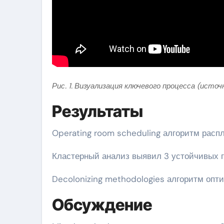
Рис. 1. Визуализация ключевого процесса (источ
Результаты
Operating room scheduling алгоритм расп
Кластерный анализ выявил 3 устойчивых г
Decolonizing methodologies алгоритм опт
Обсуждение