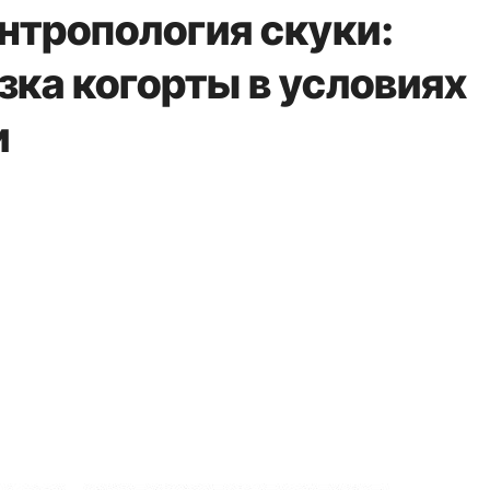
нтропология скуки:
зка когорты в условиях
и