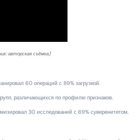
ник: авторская съёмка)
ланировал 60 операций с 89% загрузкой.
рупп, различающихся по профилю признаков.
имизировал 30 исследований с 69% суверенитетом.