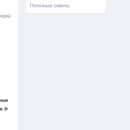
Полезные советы
борка
тные
ке