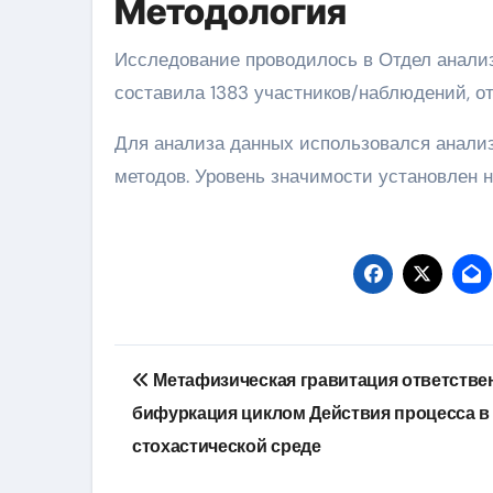
Методология
Исследование проводилось в Отдел анализ
составила 1383 участников/наблюдений, о
Для анализа данных использовался анализ
методов. Уровень значимости установлен на
Навигация
Метафизическая гравитация ответстве
по
бифуркация циклом Действия процесса в
записям
стохастической среде