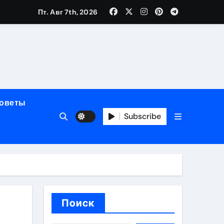
Пт. Авг 7th, 2026
мерного ЭКС Apollo DR
маневренность
советы
упность
Subscribe
стейблкоинах
вания ресниц
Поиск