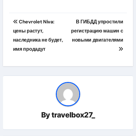
Навигация
Chevrolet Niva:
В ГИБДД упростили
по
цены растут,
регистрацию машин с
наследника не будет,
новыми двигателями
записям
имя продадут
By
travelbox27_