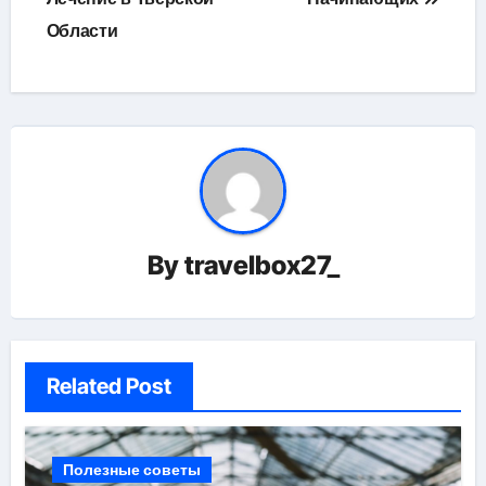
записям
Области
By
travelbox27_
Related Post
Полезные советы