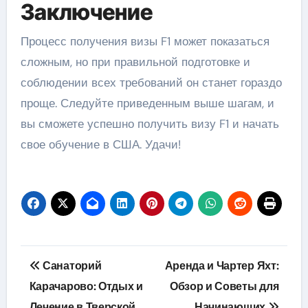
Заключение
Процесс получения визы F1 может показаться
сложным, но при правильной подготовке и
соблюдении всех требований он станет гораздо
проще. Следуйте приведенным выше шагам, и
вы сможете успешно получить визу F1 и начать
свое обучение в США. Удачи!
Навигация
Санаторий
Аренда и Чартер Яхт:
по
Карачарово: Отдых и
Обзор и Советы для
Лечение в Тверской
Начинающих