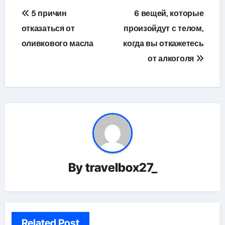
Навигация
5 причин
6 вещей, которые
по
отказаться от
произойдут с телом,
оливкового масла
когда вы откажетесь
записям
от алкоголя
By
travelbox27_
Related Post