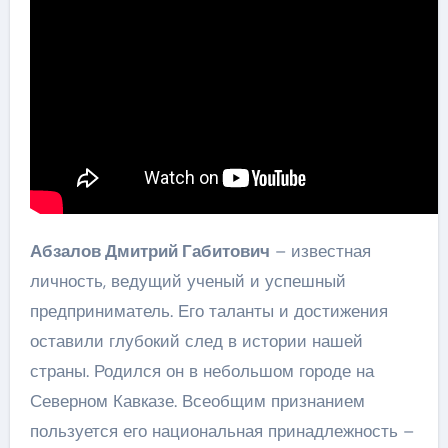
Абзалов Дмитрий Габитович
– известная
личность, ведущий ученый и успешный
предприниматель. Его таланты и достижения
оставили глубокий след в истории нашей
страны. Родился он в небольшом городе на
Северном Кавказе. Всеобщим признанием
пользуется его национальная принадлежность –