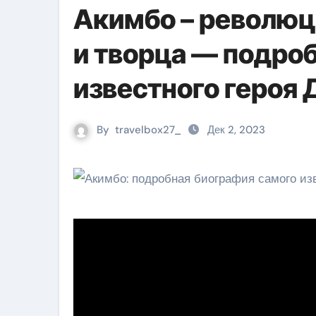
Акимбо – революц
и творца — подро
известного героя 
By
travelbox27_
Дек 2, 2023