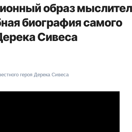
ионный образ мыслите
бная биография самого
Дерека Сивеса