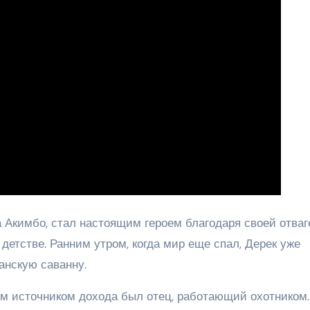
 Акимбо, стал настоящим героем благодаря своей отваг
детстве. Ранним утром, когда мир еще спал, Дерек уже
анскую саванну.
ым источником дохода был отец, работающий охотником.