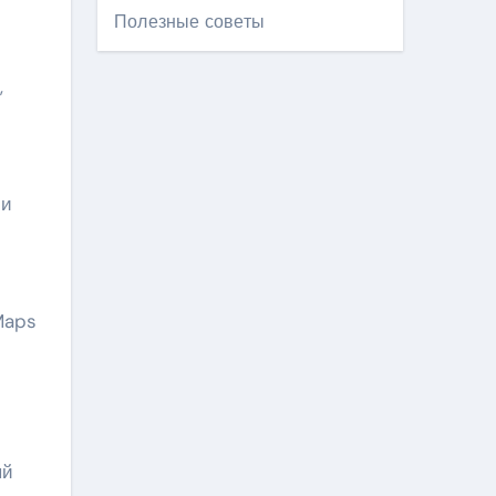
Полезные советы
,
 и
Maps
ый