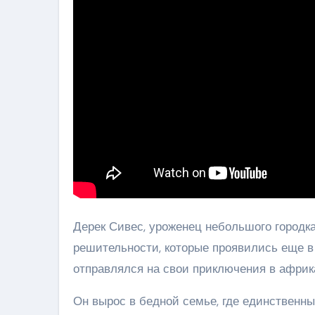
Дерек Сивес, уроженец небольшого городка
решительности, которые проявились еще в 
отправлялся на свои приключения в африк
Он вырос в бедной семье, где единственн