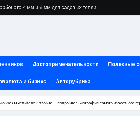
рбоната 4 мм и 6 мм для садовых теплиц
специальностей через интернет-обучение
ки, алгоритмы работы, интерфейсы и совместимость двухка
еристики, варианты использования и риски
сных чемоданов разных производителей: характеристики и 
венников
Достопримечательности
Полезные 
ртовой: планировки, инфраструктура и транспортная дост
овалюта и бизнес
Авторубрика
та за 5 минут без верификации и банков с пополнением в 
 Казахстан
 образ мыслителя и творца — подробная биография самого известного ге
тства и офисы продаж: контакты, адреса и режим работы
ка и материалы для нейл-индустрии, депиляции и наращи