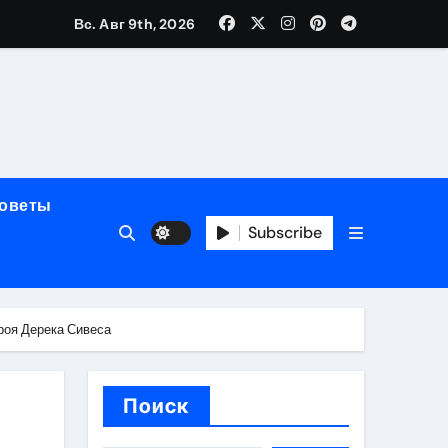
Вс. Авг 9th, 2026
мерного ЭКС Apollo DR
маневренность
советы
упность
Subscribe
стейблкоинах
роя Дерека Сивеса
вания ресниц
Поиск