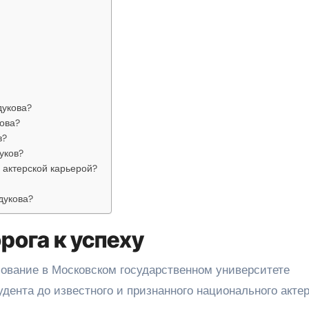
дукова?
кова?
в?
уков?
 актерской карьерой?
дукова?
рога к успеху
зование в Московском государственном университете
удента до известного и признанного национального актер