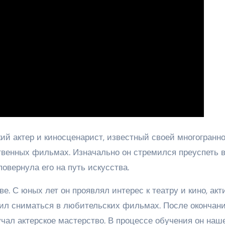
ий актер и киносценарист, известный своей многогранн
ственных фильмах. Изначально он стремился преуспеть 
овернула его на путь искусства.
е. С юных лет он проявлял интерес к театру и кино, акт
бил сниматься в любительских фильмах. После окончан
чал актерское мастерство. В процессе обучения он наш