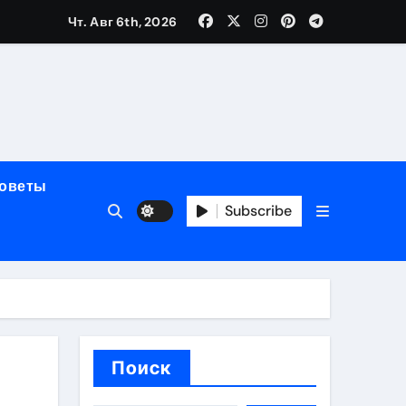
Чт. Авг 6th, 2026
мерного ЭКС Apollo DR
маневренность
советы
упность
Subscribe
стейблкоинах
вания ресниц
Поиск