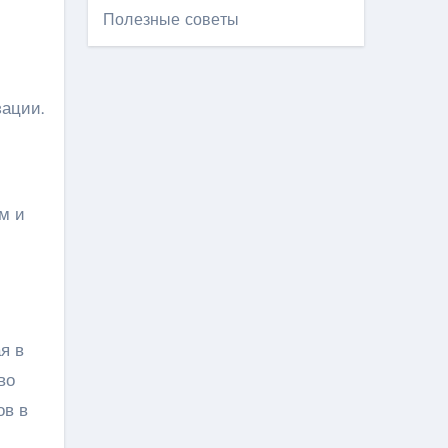
Полезные советы
зации.
м и
я в
во
ов в