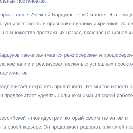
альных постановках.
орых снялся Алексей Бардуков, — «Стиляги». Эта комед
кую известность и признание публики и критиков. За с
н на множество престижных наград, включая националь
Бардуков также занимается режиссерским и продюсерск
ую компанию и реализовал несколько успешных проекто
ециалистов.
едпочитает сохранять приватность. Не многое известно 
н предпочитает уделять больше внимания своей работе
российской киноиндустрии, который своим талантом и
в своей карьере. Он продолжает радовать зрителей н