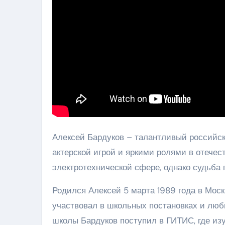
Алексей Бардуков – талантливый российск
актерской игрой и яркими ролями в отече
электротехнической сфере, однако судьба п
Родился Алексей 5 марта 1989 года в Москв
участвовал в школьных постановках и лю
школы Бардуков поступил в ГИТИС, где изу