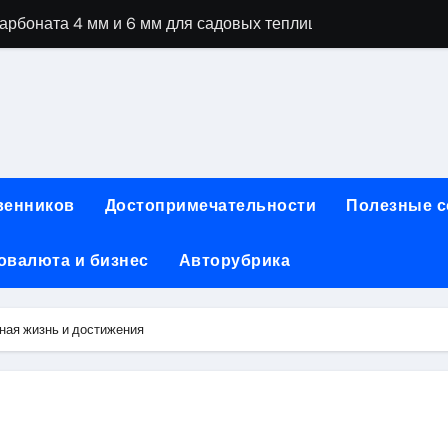
рбоната 4 мм и 6 мм для садовых теплиц
специальностей через интернет-обучение
ки, алгоритмы работы, интерфейсы и совместимость двухка
еристики, варианты использования и риски
сных чемоданов разных производителей: характеристики и 
венников
Достопримечательности
Полезные 
ртовой: планировки, инфраструктура и транспортная дост
овалюта и бизнес
Авторубрика
та за 5 минут без верификации и банков с пополнением в 
 Казахстан
ная жизнь и достижения
тства и офисы продаж: контакты, адреса и режим работы
ка и материалы для нейл-индустрии, депиляции и наращи