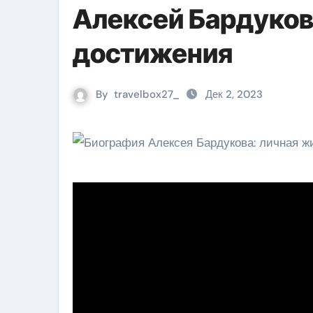
Алексей Бардуков
достижения
By
travelbox27_
Дек 2, 2023