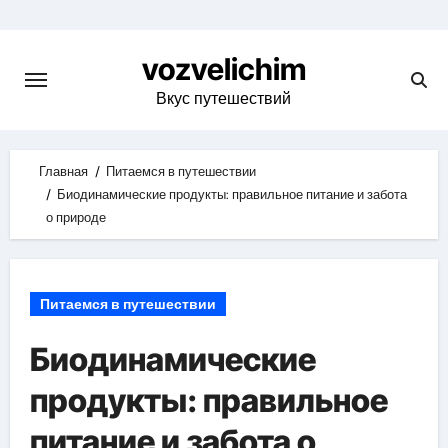
Skip
to
vozvelichim
content
Вкус путешествий
Главная
Питаемся в путешествии
Биодинамические продукты: правильное питание и забота
о природе
Питаемся в путешествии
Биодинамические
продукты: правильное
питание и забота о