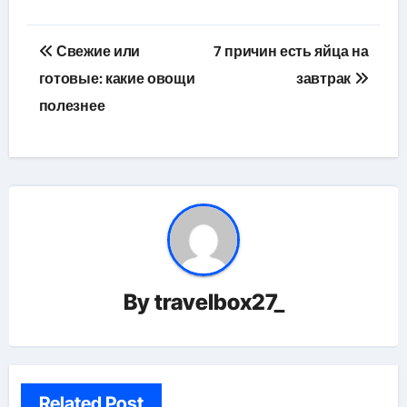
Навигация
Свежие или
7 причин есть яйца на
по
готовые: какие овощи
завтрак
полезнее
записям
By
travelbox27_
Related Post