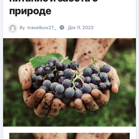
природе
By
travelbox27_
Дек 11, 2022