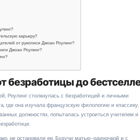
улинг?
тельскую карьеру?
ателей от рукописи Джоан Роулинг?
ниги Джоан Роулинг?
инг?
от безработицы до бестселл
цей, Роулинг столкнулась с безработицей и личными
а, где она изучала французскую филологию и классику,
ванных должностях, попыталась устроиться учителем и
безработице.
ко, не остановили ее. Будучи матью-одиночкой и с