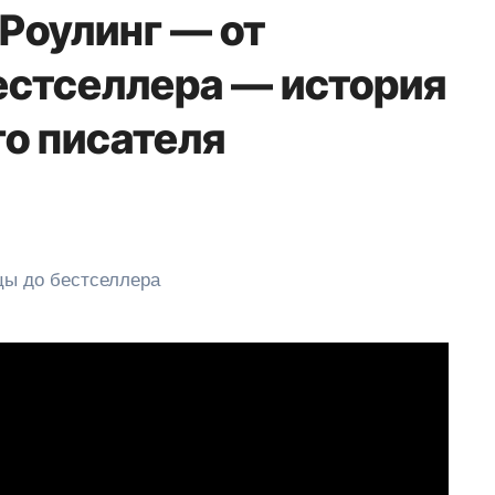
Роулинг — от
естселлера — история
го писателя