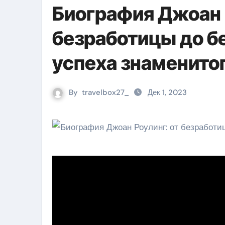
Биография Джоан 
безработицы до б
успеха знаменито
By
travelbox27_
Дек 1, 2023