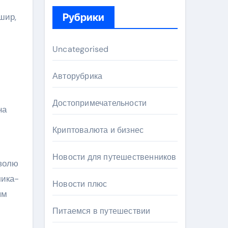
шир,
Рубрики
Uncategorised
Авторубрика
Достопримечательности
на
Криптовалюта и бизнес
Новости для путешественников
 волю
чика-
Новости плюс
ым
Питаемся в путешествии