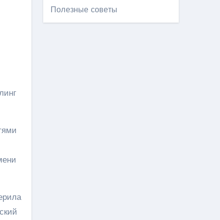
Полезные советы
линг
тями
мени
верила
еский