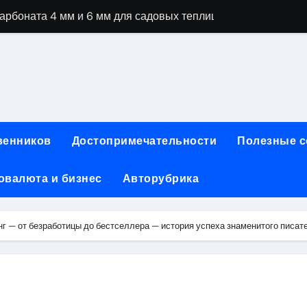
рбоната 4 мм и 6 мм для садовых теплиц
специальностей через интернет-обучение
ки, алгоритмы работы, интерфейсы и совместимость двухка
еристики, варианты использования и риски
сных чемоданов разных производителей: характеристики и 
венников
Достопримечательности
Полезные 
ртовой: планировки, инфраструктура и транспортная дост
овалюта и бизнес
Авторубрика
та за 5 минут без верификации и банков с пополнением в 
 Казахстан
г — от безработицы до бестселлера — история успеха знаменитого писат
тства и офисы продаж: контакты, адреса и режим работы
ка и материалы для нейл-индустрии, депиляции и наращи