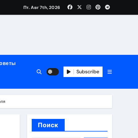
Пт. Авг 7th, 2026
мерного ЭКС Apollo DR
маневренность
советы
упность
Subscribe
стейблкоинах
еля
вания ресниц
Поиск