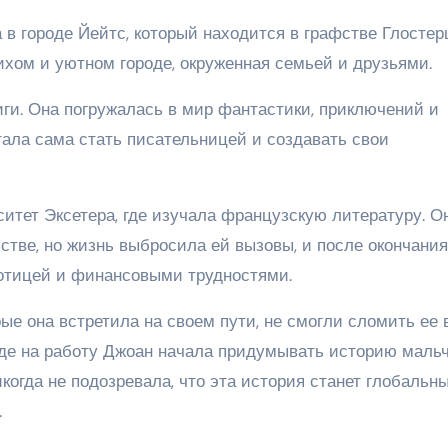
 в городе Йейтс, который находится в графстве Глостер
тихом и уютном городе, окруженная семьей и друзьями.
иги. Она погружалась в мир фантастики, приключений и
тала сама стать писательницей и создавать свои
итет Эксетера, где изучала французскую литературу. О
стве, но жизнь выбросила ей вызовы, и после окончания
ботицей и финансовыми трудностями.
рые она встретила на своем пути, не смогли сломить ее
езде на работу Джоан начала придумывать историю маль
когда не подозревала, что эта история станет глобальн
.