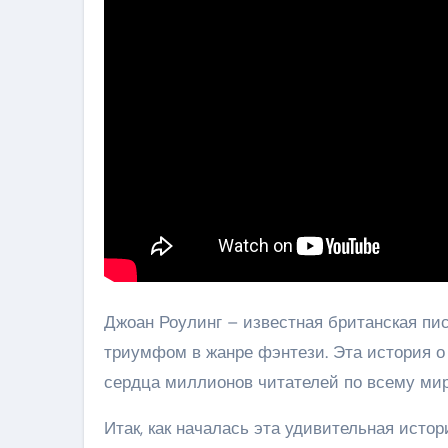
Джоан Роулинг – известная британская пис
триумфом в жанре фэнтези. Эта история о
сердца миллионов читателей по всему мир
Итак, как началась эта удивительная исто