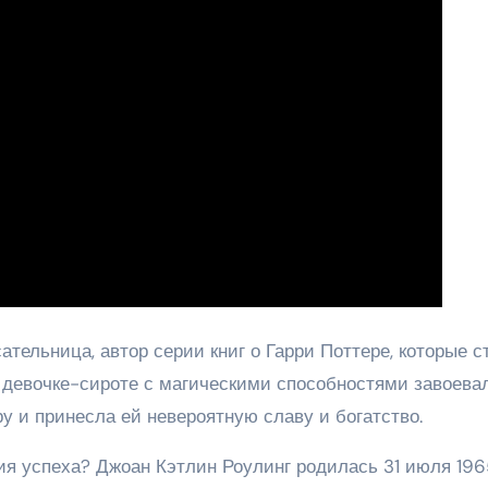
ательница, автор серии книг о Гарри Поттере, которые с
 девочке-сироте с магическими способностями завоева
у и принесла ей невероятную славу и богатство.
рия успеха? Джоан Кэтлин Роулинг родилась 31 июля 196