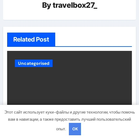
By
travelbox27_
Related Post
Uncategorised
Этот сайт использует куки-файлы и другие технологии, чтобы помочь
вам в навигации, а также предоставить лучший пользовательский
Состав и биография российской
опыт.
OK
поп-группы «Иванушки