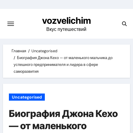
Skip
to
vozvelichim
content
Вкус путешествий
Главная
Uncategorised
Биография Джона Кехо — от маленького мальчика до
успешного предпринимателя и лидера в сфере
саморазвития
Uncategorised
Биография Джона Кехо
— от маленького