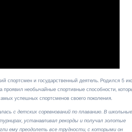
й спортсмен и государственный деятель. Родился 5 и
тва проявил необычайные спортивные способности, котор
самых успешных спортсменов своего поколения.
лась с детских соревнований по плаванию. В школьны
турнирах, устанавливал рекорды и получал золотые
огли ему преодолеть все трудности, с которыми он