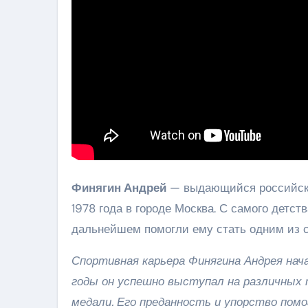
Финягин Андрей
— выдающийся российски
1978 года в городе Москва. С самого детс
дальнейшем помогли ему стать одним из 
Спортивная карьера Финягина Андрея нача
годы он успешно выступал на различных 
медали. Его преданность и упорство пом