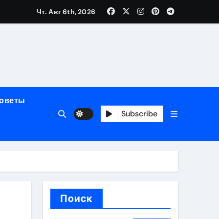
Чт. Авг 6th, 2026
мерного ЭКС Apollo DR
маневренность
советы
упность
Subscribe
стейблкоинах
вания ресниц
Поиск