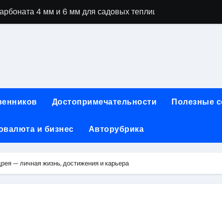
рбоната 4 мм и 6 мм для садовых теплиц
специальностей через интернет-обучение
ки, алгоритмы работы, интерфейсы и совместимость двухка
еристики, варианты использования и риски
сных чемоданов разных производителей: характеристики и 
венников
Достопримечательности
Полезные 
ртовой: планировки, инфраструктура и транспортная дост
овалюта и бизнес
Авторубрика
та за 5 минут без верификации и банков с пополнением в 
 Казахстан
рея — личная жизнь, достижения и карьера
тства и офисы продаж: контакты, адреса и режим работы
ка и материалы для нейл-индустрии, депиляции и наращи