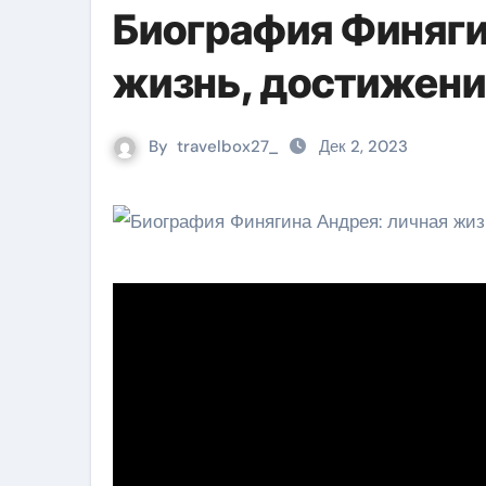
Биография Финяги
жизнь, достижени
By
travelbox27_
Дек 2, 2023