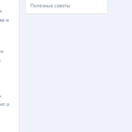
Полезные советы
и
ке и
ин
в
ь
ет о