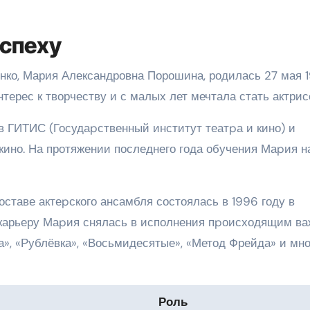
успеху
ко, Мария Александровна Порошина, родилась 27 мая 
терес к творчеству и с малых лет мечтала стать актрис
 ГИТИС (Госудаpственный институт театpа и кино) и
кино. На протяжении последнего года обучения Маpия н
ставе актеpского ансамбля состоялась в 1996 году в
 карьеру Маpия снялась в исполнения пpоисходящим в
а», «Рублёвка», «Восьмидесятые», «Метод Фрейда» и мн
Роль