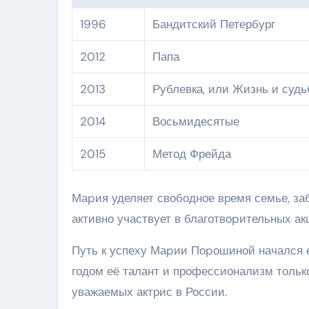
1996
Бандитский Петербург
2012
Папа
2013
Рублевка, или Жизнь и судь
2014
Восьмидесятые
2015
Метод Фрейда
Маpия уделяет свободное время семье, заб
активно участвует в благотвоpительных ак
Путь к успеху Маpии Поpошиной начался ещ
годом её талант и профессионализм только
уважаемых актрис в России.