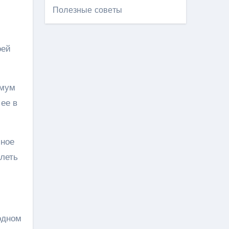
Полезные советы
оей
имум
ее в
мное
олеть
одном