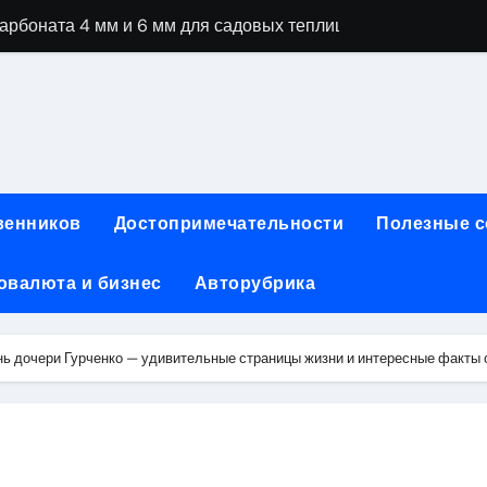
рбоната 4 мм и 6 мм для садовых теплиц
специальностей через интернет-обучение
ки, алгоритмы работы, интерфейсы и совместимость двухка
еристики, варианты использования и риски
сных чемоданов разных производителей: характеристики и 
венников
Достопримечательности
Полезные 
ртовой: планировки, инфраструктура и транспортная дост
овалюта и бизнес
Авторубрика
та за 5 минут без верификации и банков с пополнением в 
 Казахстан
нь дочери Гурченко — удивительные страницы жизни и интересные факты 
тства и офисы продаж: контакты, адреса и режим работы
ка и материалы для нейл-индустрии, депиляции и наращи