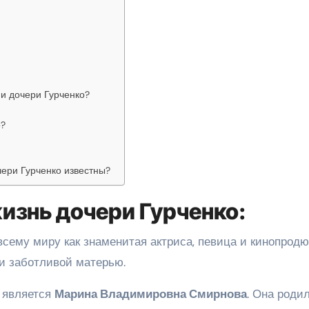
ни дочери Гурченко?
о?
чери Гурченко известны?
изнь дочери Гурченко:
 всему миру как знаменитая актриса, певица и кинопродю
 и заботливой матерью.
 является
Марина Владимировна Смирнова
. Она роди