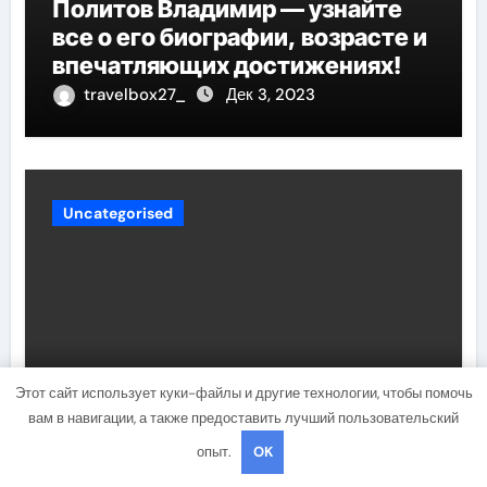
Политов Владимир — узнайте
все о его биографии, возрасте и
впечатляющих достижениях!
travelbox27_
Дек 3, 2023
Uncategorised
Этот сайт использует куки-файлы и другие технологии, чтобы помочь
Биография Руби Роуз —
вам в навигации, а также предоставить лучший пользовательский
успешная музыкальная
опыт.
OK
карьера, личная жизнь и