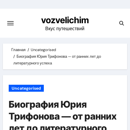
Skip
to
vozvelichim
content
Вкус путешествий
Главная
Uncategorised
Биография Юрия Трифонова — от ранних лет до
литературного успеха
Uncategorised
Биография Юрия
Трифонова — от ранних
лет до литературного