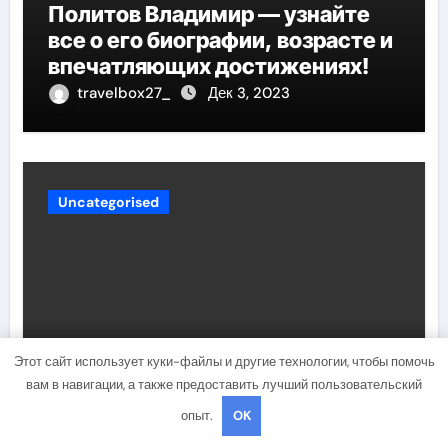
Политов Владимир — узнайте
все о его биографии, возрасте и
впечатляющих достижениях!
travelbox27_
Дек 3, 2023
Uncategorised
Этот сайт использует куки-файлы и другие технологии, чтобы помочь
вам в навигации, а также предоставить лучший пользовательский
Биография Руби Роуз —
опыт.
OK
успешная музыкальная
карьера, личная жизнь и