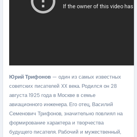
Юрий Трифонов
— один из самых известных
советских писателей XX века. Родился он 28
августа 1925 года в Москве в семье
авиационного инженера. Его отец, Василий
Семенович Трифонов, значительно повлиял на
формирование характера и творчества
будущего писателя. Рабочий и мужественный,