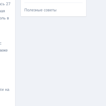
ась 27
Полезные советы
ная
оль в
с
акже
и
ги на