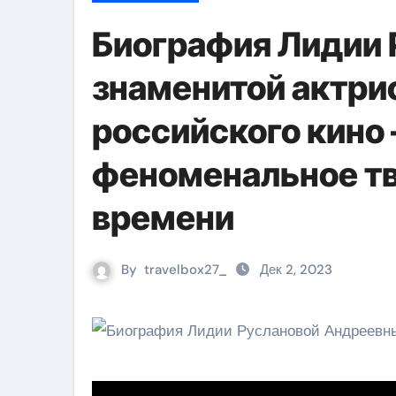
Биография Лидии
знаменитой актри
российского кино
феноменальное тв
времени
By
travelbox27_
Дек 2, 2023