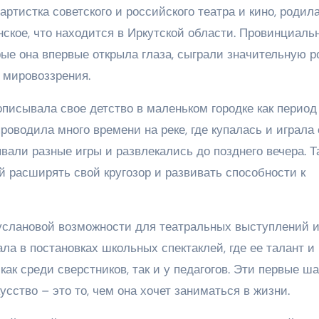
тистка советского и российского театра и кино, родил
нское, что находится в Иркутской области. Провинциаль
ые она впервые открыла глаза, сыграли значительную р
 мировоззрения.
писывала свое детство в маленьком городке как период
водила много времени на реке, где купалась и играла 
али разные игры и развлекались до позднего вечера. Т
й расширять свой кругозор и развивать способности к
услановой возможности для театральных выступлений 
ла в постановках школьных спектаклей, где ее талант и
ак среди сверстников, так и у педагогов. Эти первые ша
усство – это то, чем она хочет заниматься в жизни.