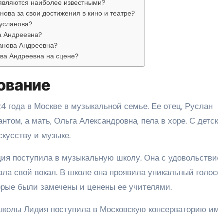
являются наиболее известными?
ова за свои достижения в кино и театре?
Русланова?
а Андреевна?
анова Андреевна?
ва Андреевна на сцене?
ование
4 года в Москве в музыкальной семье. Ее отец, Руслан
ом, а мать, Ольга Александровна, пела в хоре. С детс
кусству и музыке.
ия поступила в музыкальную школу. Она с удовольств
ала свой вокал. В школе она проявила уникальный голо
орые были замечены и ценены ее учителями.
школы Лидия поступила в Московскую консерваторию и