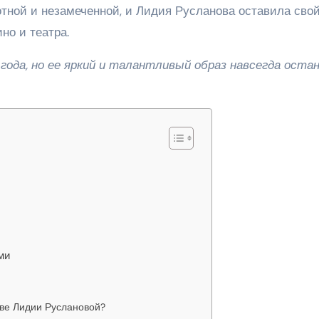
отной и незамеченной, и Лидия Русланова оставила сво
но и театра.
года, но ее яркий и талантливый образ навсегда оста
ми
тве Лидии Руслановой?