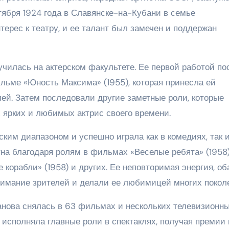
тября 1924 года в Славянске-на-Кубани в семье
терес к театру, и ее талант был замечен и поддержан
 училась на актерском факультете. Ее первой работой по
ильме «Юность Максима» (1955), которая принесла ей
ей. Затем последовали другие заметные роли, которые
ярких и любимых актрис своего времени.
им диапазоном и успешно играла как в комедиях, так и
на благодаря ролям в фильмах «Веселые ребята» (1958)
е корабли» (1958) и других. Ее неповторимая энергия, о
имание зрителей и делали ее любимицей многих покол
анова снялась в 63 фильмах и нескольких телевизионн
е исполняла главные роли в спектаклях, получая премии 