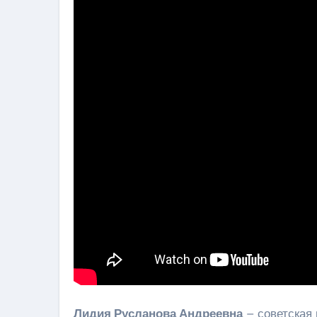
Лидия Русланова Андреевна
– советская 