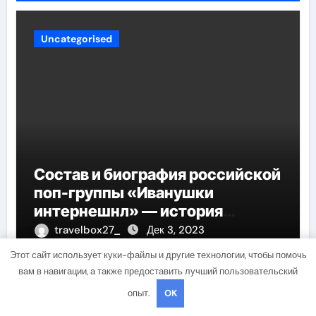
Uncategorised
Состав и биография российской
поп-группы «Иванушки
интернешнл» — история
успеха, музыка и судьбы
travelbox27_
Дек 3, 2023
участников
Этот сайт использует куки-файлы и другие технологии, чтобы помочь
вам в навигации, а также предоставить лучший пользовательский
опыт.
OK
Uncategorised