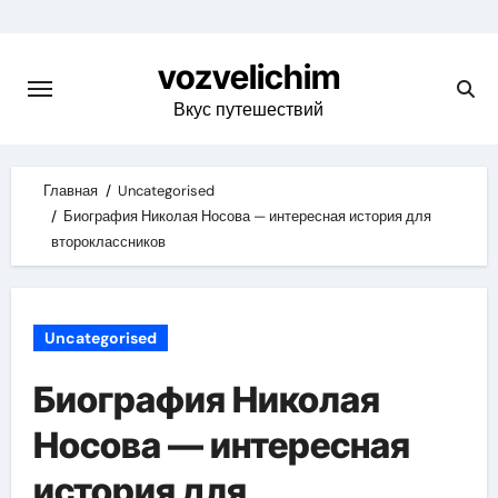
Skip
to
vozvelichim
content
Вкус путешествий
Главная
Uncategorised
Биография Николая Носова — интересная история для
второклассников
Uncategorised
Биография Николая
Носова — интересная
история для