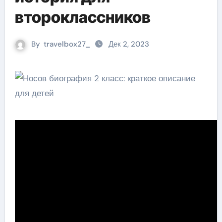
второклассников
By
travelbox27_
Дек 2, 2023