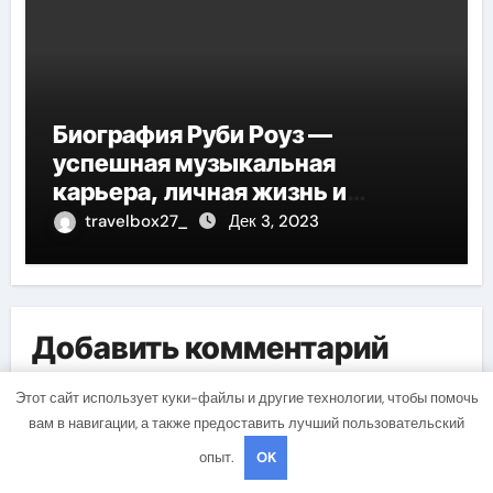
Биография Руби Роуз —
успешная музыкальная
карьера, личная жизнь и
знаковые достижения
travelbox27_
Дек 3, 2023
Добавить комментарий
Для отправки комментария вам необходимо
Этот сайт использует куки-файлы и другие технологии, чтобы помочь
авторизоваться
.
вам в навигации, а также предоставить лучший пользовательский
опыт.
OK