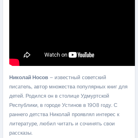
Николай Носов
– известный советский
писатель, автор множества популярных книг для
детей. Родился он в столице Удмуртской
Республики, в городе Устинов в 1908 году. С
раннего детства Николай проявлял интерес к
литературе, любил читать и сочинять свои
рассказы.