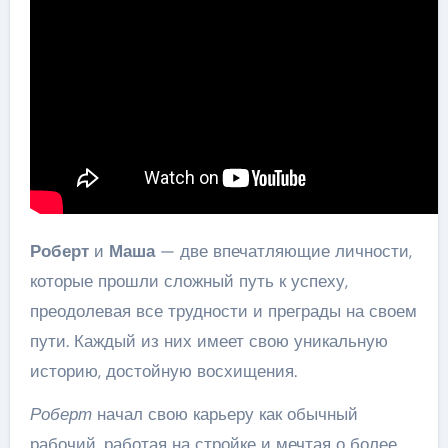
Роберт
и
Маша
— две впечатляющие личности,
которые прошли сложный путь к успеху,
преодолевая все трудности и преграды на своем
пути. Каждый из них имеет свою уникальную
историю, достойную восхищения.
Роберт
начал свою карьеру как обычный
рабочий, работая на стройке и мечтая о более