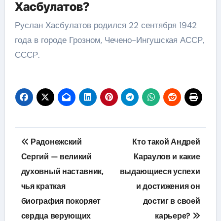
Хасбулатов?
Руслан Хасбулатов родился 22 сентября 1942
года в городе Грозном, Чечено-Ингушская АССР,
СССР.
Навигация
Радонежский
Кто такой Андрей
по
Сергий — великий
Караулов и какие
духовный наставник,
выдающиеся успехи
записям
чья краткая
и достижения он
биография покоряет
достиг в своей
сердца верующих
карьере?