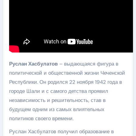
Руслан Хасбулатов
– выдающаяся фигура в
политической и общественной жизни Чеченской
Республики. Он родился 22 ноября 1942 года в
городе Шали и с самого детства проявил
независимость и решительность, став в
будущем одним из самых влиятельных
политиков своего времени.
Руслан Хасбулатов получил образование в