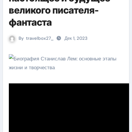
великого писателя-
фантаста
By
travelbox27_
Дек 1, 2023