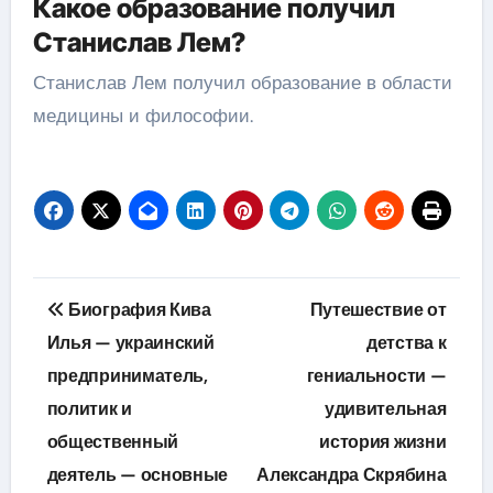
Какое образование получил
Станислав Лем?
Станислав Лем получил образование в области
медицины и философии.
Навигация
Биография Кива
Путешествие от
по
Илья — украинский
детства к
предприниматель,
гениальности —
записям
политик и
удивительная
общественный
история жизни
деятель — основные
Александра Скрябина