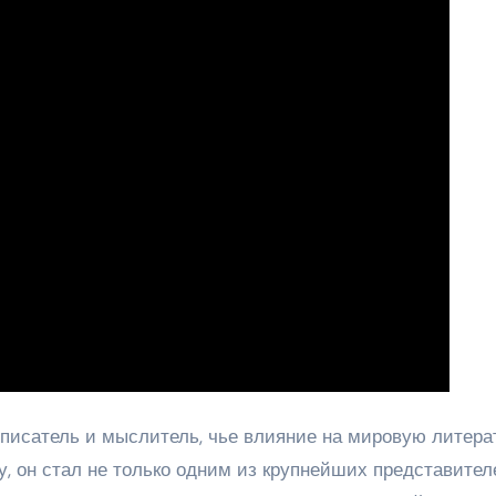
исатель и мыслитель, чье влияние на мировую литера
у, он стал не только одним из крупнейших представител