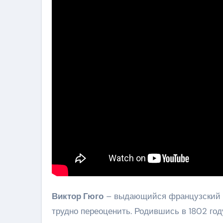
Виктор Гюго
– выдающийся французский п
трудно переоценить. Родившись в 1802 год