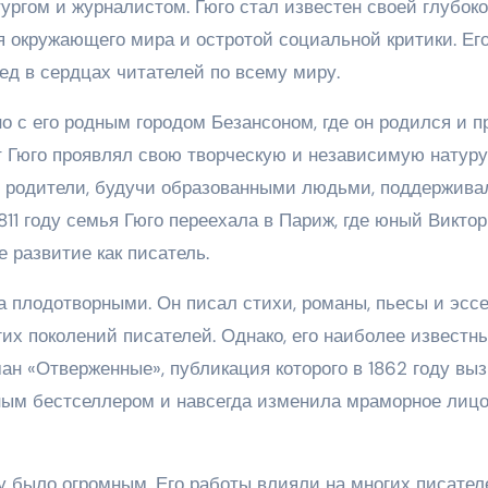
ургом и журналистом. Гюго стал известен своей глубок
 окружающего мира и остротой социальной критики. Ег
д в сердцах читателей по всему миру.
о с его родным городом Безансоном, где он родился и п
т Гюго проявлял свою творческую и независимую натуру
о родители, будучи образованными людьми, поддержива
1811 году семья Гюго переехала в Париж, где юный Виктор
 развитие как писатель.
 плодотворными. Он писал стихи, романы, пьесы и эссе
их поколений писателей. Однако, его наиболее известн
ан «Отверженные», публикация которого в 1862 году вы
ным бестселлером и навсегда изменила мраморное лиц
у было огромным. Его работы влияли на многих писател