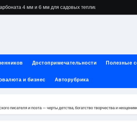
рбоната 4 мм и 6 мм для садовых теплиц
специальностей через интернет-обучение
ки, алгоритмы работы, интерфейсы и совместимость двухка
еристики, варианты использования и риски
сных чемоданов разных производителей: характеристики и 
венников
Достопримечательности
Полезные 
ртовой: планировки, инфраструктура и транспортная дост
овалюта и бизнес
Авторубрика
та за 5 минут без верификации и банков с пополнением в 
 Казахстан
тства и офисы продаж: контакты, адреса и режим работы
ого писателя и поэта — черты детства, богатство творчества и неоцени
ка и материалы для нейл-индустрии, депиляции и наращи