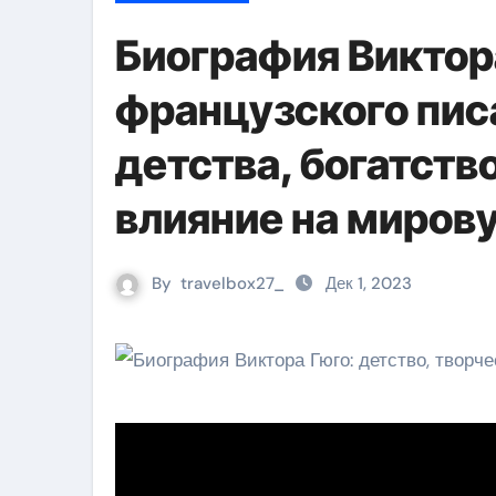
Биография Викто
французского пис
детства, богатств
влияние на миров
By
travelbox27_
Дек 1, 2023