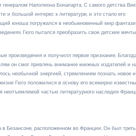
ыл генералом Наполеона Бонапарта. С самого детства Вик
и и большой интерес к литературе, и это стало его
тущий юноша погружался в необыкновенный мир фантази
ведениях Гюго пытался преобразить свои детские мечты
вые произведения и получилл первое признание. Благод
лям он смог привлечь внимание книжных издателей и н
алось необычной энергией, стремлением познать новое и
 жизни Гюго положилися в основу его всемирно известн
ся неотъемлемой частью литературного наследия Франц
а в Безансоне, расположенном во Франции. Он был трет