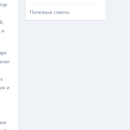
тор
Полезные советы
й,
 и
аря
ачал
ых
ии и
ьим