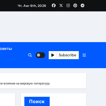
Чт. Авг 6th, 2026
мерного ЭКС Apollo DR
маневренность
советы
упность
Subscribe
стейблкоинах
мое влияние на мировую литературу
вания ресниц
Поиск