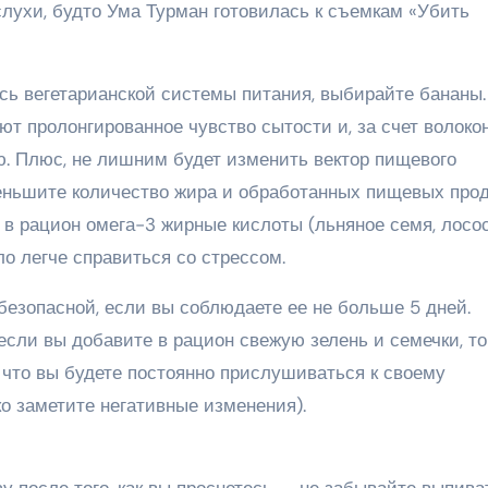
 слухи, будто Ума Турман готовилась к съемкам «Убить
ись вегетарианской системы питания, выбирайте бананы
т пролонгированное чувство сытости и, за счет волокон
. Плюс, не лишним будет изменить вектор пищевого
меньшите количество жира и обработанных пищевых про
е в рацион омега-3 жирные кислоты (льняное семя, лосос
о легче справиться со стрессом.
безопасной, если вы соблюдаете ее не больше 5 дней.
 если вы добавите в рацион свежую зелень и семечки, то
 что вы будете постоянно прислушиваться к своему
ько заметите негативные изменения).
зу после того, как вы проснетесь — не забывайте выпива