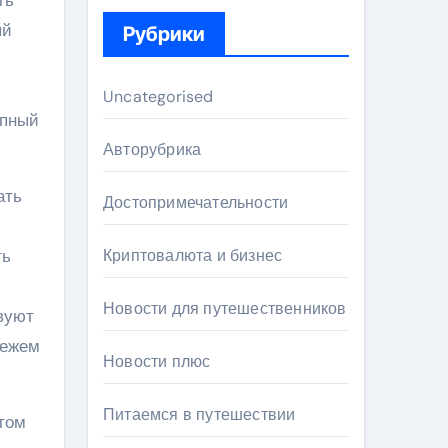
ый
Рубрики
Uncategorised
епный
Авторубрика
ать
Достопримечательности
ть
Криптовалюта и бизнес
Новости для путешественников
твуют
вежем
Новости плюс
Питаемся в путешествии
том