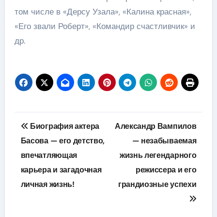
том числе в «Дерсу Узала», «Калина красная»,
«Его звали Роберт», «Командир счастливчик» и
др.
Навигация
Биография актера
Александр Вампилов
по
Басова — его детство,
— незабываемая
впечатляющая
жизнь легендарного
записям
карьера и загадочная
режиссера и его
личная жизнь!
грандиозные успехи