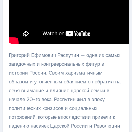
Григорий Ефимович Распутин — одна из самых
загадочных и контрверсиальных фигур в
истории России. Своим харизматичным
образом и утонченным обаянием он обратил на
себя внимание и влияние царской семьи в
начале 20-го века. Распутин жил в эпоху
политических кризисов и социальных
потрясений, которые впоследствии привели к
падению насачек Царской России и Революции