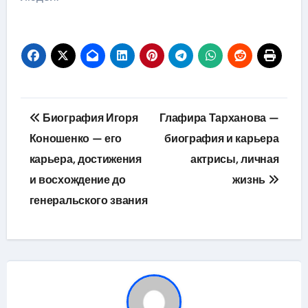
Навигация
Биография Игоря
Глафира Тарханова —
по
Коношенко — его
биография и карьера
карьера, достижения
актрисы, личная
записям
и восхождение до
жизнь
генеральского звания