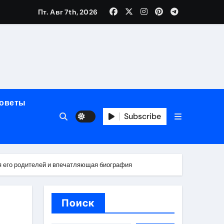
Пт. Авг 7th, 2026
мерного ЭКС Apollo DR
маневренность
советы
упность
Subscribe
стейблкоинах
я его родителей и впечатляющая биография
вания ресниц
Поиск