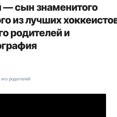
 — сын знаменитого
го из лучших хоккеисто
го родителей и
ография