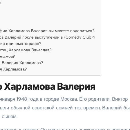
е
фии Харламова Валерия вы можете поделиться?
ов Валерий после выступлений в «Comedy Club»?
ия в кинематографе?
отец Харламова Вячеслав?
рламов?
ни Валерия Харламова?
ия Харламова?
во Харламова Валерия
нваря 1948 года в городе Москва. Его родители, Виктор
были обычной советской семьей тех времен. Валерий б
 сыном.
интерес к хоккею. Он мечтал стать хоккеистом и провод