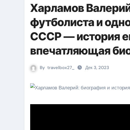
Харламов Валерий
футболиста и одно
СССР — история е
впечатляющая би
By
travelbox27_
Дек 3, 2023