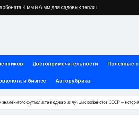
рбоната 4 мм и 6 мм для садовых теплиц
специальностей через интернет-обучение
ки, алгоритмы работы, интерфейсы и совместимость двухка
еристики, варианты использования и риски
сных чемоданов разных производителей: характеристики и 
венников
Достопримечательности
Полезные 
ртовой: планировки, инфраструктура и транспортная дост
овалюта и бизнес
Авторубрика
та за 5 минут без верификации и банков с пополнением в 
 Казахстан
 знаменитого футболиста и одного из лучших хоккеистов СССР — истори
тства и офисы продаж: контакты, адреса и режим работы
ка и материалы для нейл-индустрии, депиляции и наращи