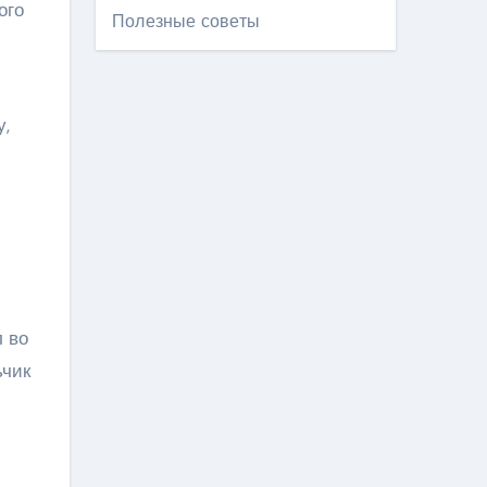
ого
Полезные советы
у,
л во
ьчик