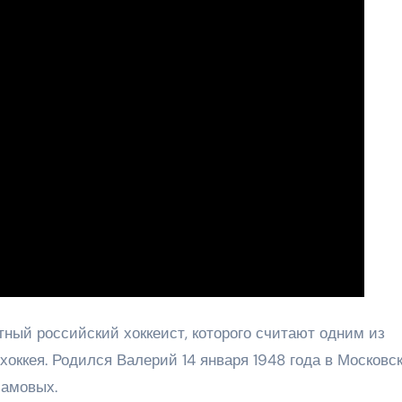
ный российский хоккеист, которого считают одним из
оккея. Родился Валерий 14 января 1948 года в Московс
ламовых.