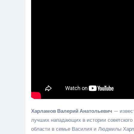
Харламов Валерий Анатольевич
— извест
лучших нападающих в истории советского х
области в семье Василия и Людмилы Хар