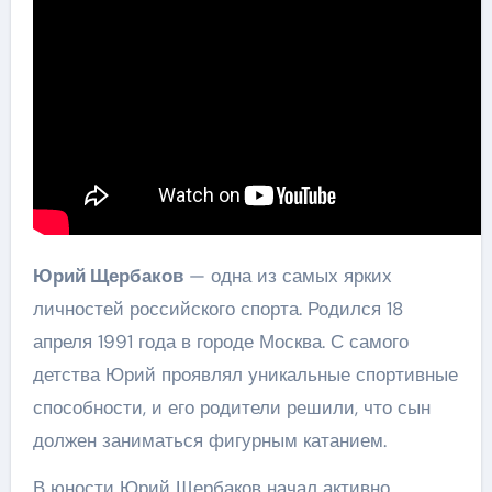
Юрий Щербаков
— одна из самых ярких
личностей российского спорта. Родился 18
апреля 1991 года в городе Москва. С самого
детства Юрий проявлял уникальные спортивные
способности, и его родители решили, что сын
должен заниматься фигурным катанием.
В юности Юрий Щербаков начал активно