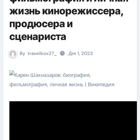
жизнь кинорежиссера,
продюсера и
сценариста
By
travelbox27_
Дек 1, 2023