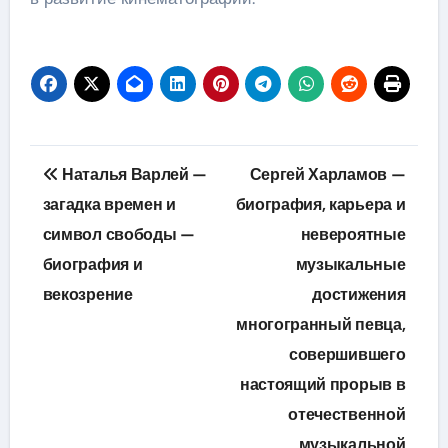
Навигация
Наталья Варлей —
Сергей Харламов —
по
загадка времен и
биография, карьера и
символ свободы —
невероятные
записям
биография и
музыкальные
векозрение
достижения
многогранный певца,
совершившего
настоящий прорыв в
отечественной
музыкальной