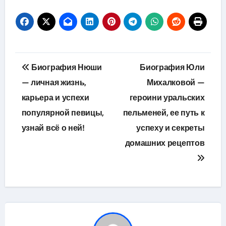
Навигация
Биография Нюши
Биография Юли
по
— личная жизнь,
Михалковой —
карьера и успехи
героини уральских
записям
популярной певицы,
пельменей, ее путь к
узнай всё о ней!
успеху и секреты
домашних рецептов