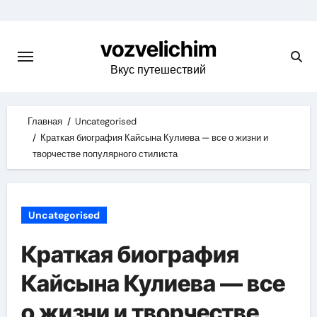
Skip
to
vozvelichim
content
Вкус путешествий
Главная
Uncategorised
Краткая биография Кайсына Кулиева — все о жизни и
творчестве популярного стилиста
Uncategorised
Краткая биография
Кайсына Кулиева — все
о жизни и творчестве