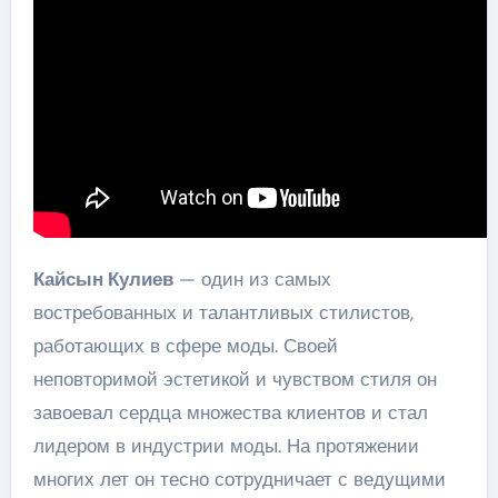
Кайсын Кулиев
— один из самых
востребованных и талантливых стилистов,
работающих в сфере моды. Своей
неповторимой эстетикой и чувством стиля он
завоевал сердца множества клиентов и стал
лидером в индустрии моды. На протяжении
многих лет он тесно сотрудничает с ведущими