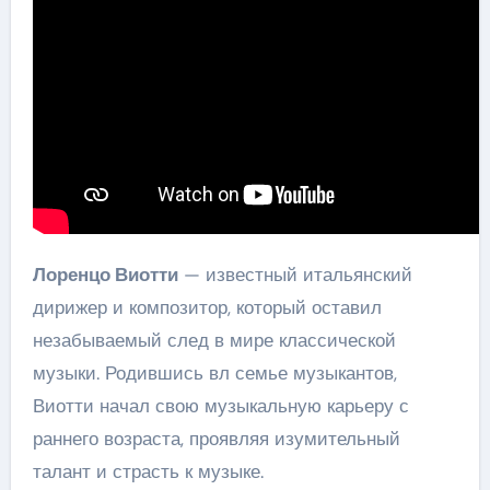
Лоренцо Виотти
— известный итальянский
дирижер и композитор, который оставил
незабываемый след в мире классической
музыки. Родившись вл семье музыкантов,
Виотти начал свою музыкальную карьеру с
раннего возраста, проявляя изумительный
талант и страсть к музыке.