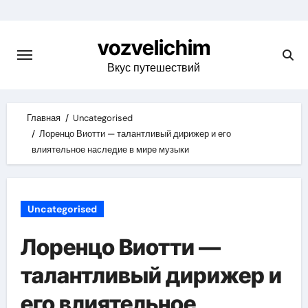
Skip
to
vozvelichim
content
Вкус путешествий
Главная
Uncategorised
Лоренцо Виотти — талантливый дирижер и его
влиятельное наследие в мире музыки
Uncategorised
Лоренцо Виотти —
талантливый дирижер и
его влиятельное