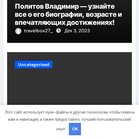
Политов Владимир — узнайте
все о его биографии, возрасте и
впечатляющих достижениях!
travelbox27_
Дек 3, 2023
Uncategorised
Этот сайт использует куки-файлы и другие технологии, чтобы помочь
вам в навигации, а также предоставить лучший пользовательский
Биография Руби Роуз —
опыт.
OK
успешная музыкальная