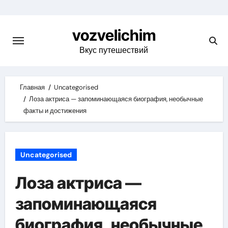
Skip
to
vozvelichim
content
Вкус путешествий
Главная
Uncategorised
Лоза актриса — запоминающаяся биография, необычные
факты и достижения
Uncategorised
Лоза актриса —
запоминающаяся
биография, необычные