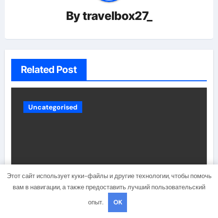
By
travelbox27_
Related Post
Uncategorised
Этот сайт использует куки-файлы и другие технологии, чтобы помочь
вам в навигации, а также предоставить лучший пользовательский
Состав и биография российской
опыт.
OK
поп-группы «Иванушки