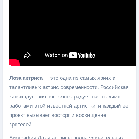
Лоза актриса
— это одна из самых ярких и
талантливых актрис современности. Российская
киноиндустрия постоянно радует нас новыми
работами этой известной артистки, и каждый ее
проект вызывает восторг и восхищение
зрителей.
Биография Лозы актрисы полна удивительных