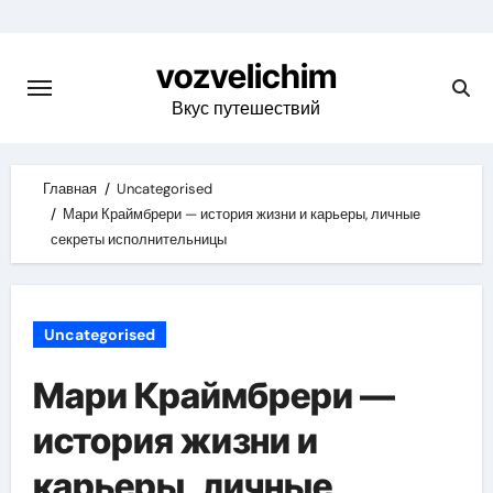
Skip
to
vozvelichim
content
Вкус путешествий
Главная
Uncategorised
Мари Краймбрери — история жизни и карьеры, личные
секреты исполнительницы
Uncategorised
Мари Краймбрери —
история жизни и
карьеры, личные