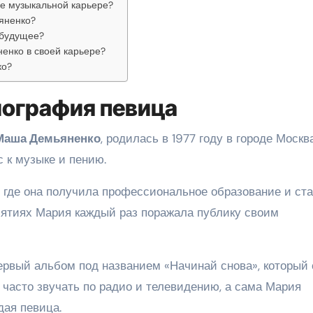
е музыкальной карьере?
яненко?
 будущее?
енко в своей карьере?
ко?
иография певица
 Маша Демьяненко
, родилась в 1977 году в городе Москва
 к музыке и пению.
 где она получила профессиональное образование и ст
иятиях Мария каждый раз поражала публику своим
ервый альбом под названием «Начинай снова», который 
 часто звучать по радио и телевидению, а сама Мария
дая певица.