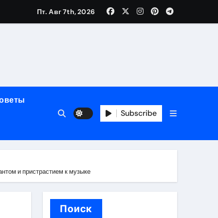
Пт. Авг 7th, 2026
мерного ЭКС Apollo DR
маневренность
советы
упность
Subscribe
стейблкоинах
антом и пристрастием к музыке
вания ресниц
Поиск