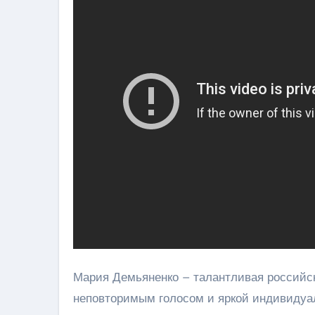
Мария Демьяненко – талантливая российск
неповторимым голосом и яркой индивидуал