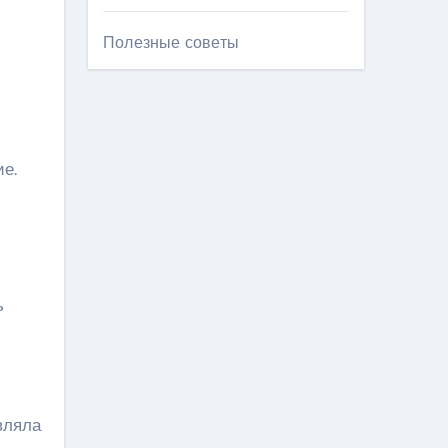
Полезные советы
е.
ь
вляла