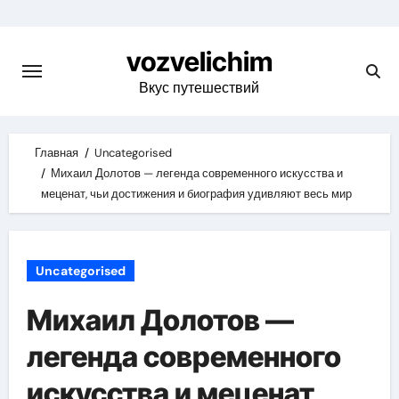
Skip
to
vozvelichim
content
Вкус путешествий
Главная
Uncategorised
Михаил Долотов — легенда современного искусства и
меценат, чьи достижения и биография удивляют весь мир
Uncategorised
Михаил Долотов —
легенда современного
искусства и меценат,