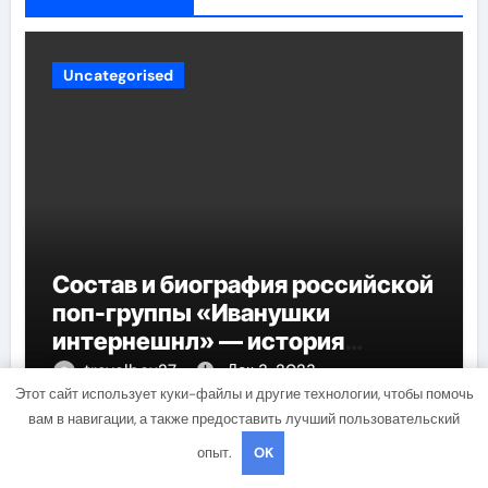
Uncategorised
Состав и биография российской
поп-группы «Иванушки
интернешнл» — история
успеха, музыка и судьбы
travelbox27_
Дек 3, 2023
участников
Этот сайт использует куки-файлы и другие технологии, чтобы помочь
вам в навигации, а также предоставить лучший пользовательский
опыт.
OK