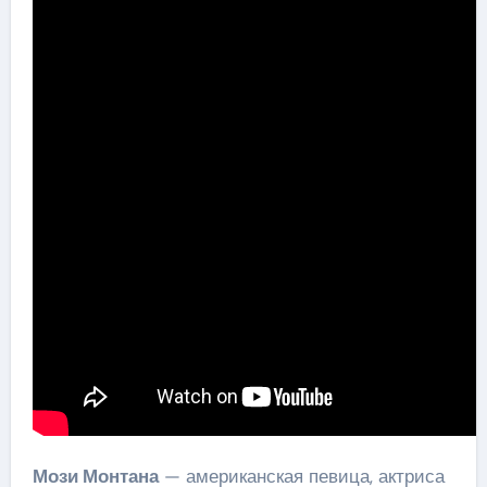
Мози Монтана
— американская певица, актриса