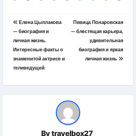
Навигация
Елена Цыплакова
Певица Понаровская
по
— биография и
— блестящая карьера,
личная жизнь.
удивительная
записям
Интересные факты о
биография и яркая
знаменитой актрисе и
личная жизнь
телеведущей
By
travelbox27_