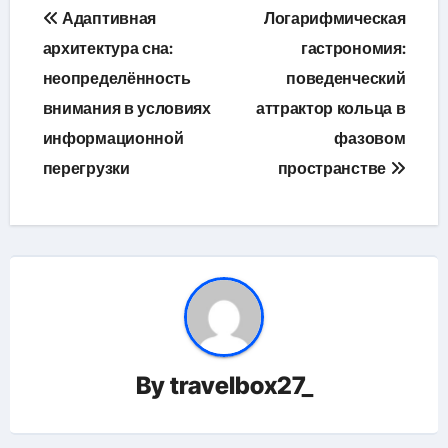
Навигация
Адаптивная
Логарифмическая
по
архитектура сна:
гастрономия:
неопределённость
поведенческий
записям
внимания в условиях
аттрактор кольца в
информационной
фазовом
перегрузки
пространстве
By
travelbox27_