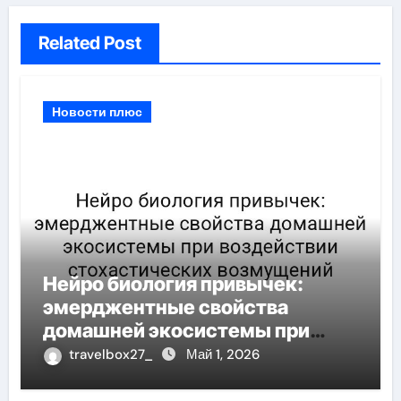
Related Post
Новости плюс
Нейро биология привычек:
эмерджентные свойства
домашней экосистемы при
воздействии стохастических
travelbox27_
Май 1, 2026
возмущений