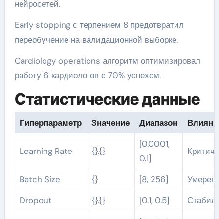
нейросетей.
Early stopping с терпением 8 предотвратил
переобучение на валидационной выборке.
Cardiology operations алгоритм оптимизировал
работу 6 кардиологов с 70% успехом.
Статистические данные
Гиперпараметр
Значение
Диапазон
Влияни
[0.0001,
Learning Rate
{}.{}
Критиче
0.1]
Batch Size
{}
[8, 256]
Умерен
Dropout
{}.{}
[0.1, 0.5]
Стабил