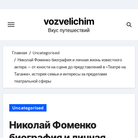
Skip
to
vozvelichim
content
Вкус путешествий
Главная
Uncategorised
Николай Фоменко биография и личная жизнь известного
актера — от юности на сцене до представлений в «Театре на
Таганке», история семьи и интересы за пределами
театральной сферы
Uncategorised
Николай Фоменко
биография и личная