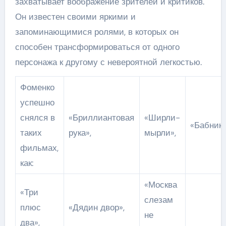
захватывает воображение зрителей и критиков.
Он известен своими яркими и
запоминающимися ролями, в которых он
способен трансформироваться от одного
персонажа к другому с невероятной легкостью.
Фоменко
успешно
снялся в
«Бриллиантовая
«Ширли-
«Бабник»
таких
рука»,
мырли»,
фильмах,
как:
«Москва
«Три
слезам
плюс
«Дядин двор»,
не
два»,