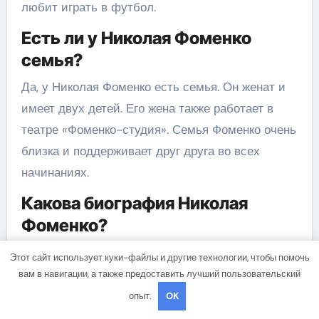
любит играть в футбол.
Есть ли у Николая Фоменко
семья?
Да, у Николая Фоменко есть семья. Он женат и
имеет двух детей. Его жена также работает в
театре «Фоменко-студия». Семья Фоменко очень
близка и поддерживает друг друга во всех
начинаниях.
Какова биография Николая
Фоменко?
Николай Фоменко — известный актер,
Этот сайт использует куки-файлы и другие технологии, чтобы помочь
театральный режиссер, сценарист и продюсер.
вам в навигации, а также предоставить лучший пользовательский
Родился 5 января 1948 года в городе Москва.
опыт.
OK
Окончил ГИТИС в 1970 году и работал актером в