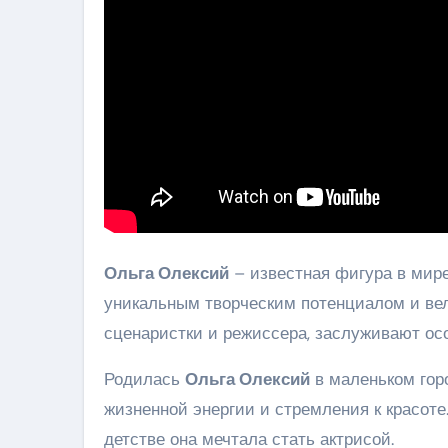
Ольга Олексий
– известная фигура в мире
уникальным творческим потенциалом и вел
сценаристки и режиссера, заслуживают ос
Родилась
Ольга Олексий
в маленьком гор
жизненной энергии и стремления к красоте
детстве она мечтала стать актрисой.