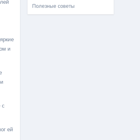
елей
Полезные советы
 яркие
ом и
е
ои
 с
ог ей