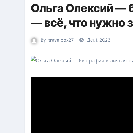
Ольга Олексий — 
— всё, что нужно 
By
travelbox27_
Дек 1, 2023