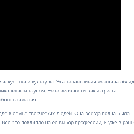
 искусства и культуры. Эта талантливая женщина обла
иколепным вкусом. Ее возможности, как актрисы,
обого внимания.
оде в семье творческих людей. Она всегда полна была
. Все это повлияло на ее выбор профессии, и уже в ран