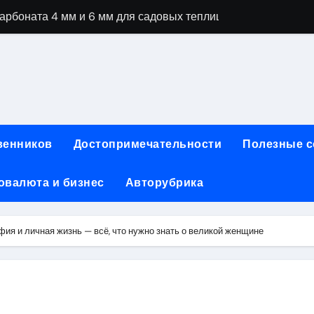
рбоната 4 мм и 6 мм для садовых теплиц
специальностей через интернет-обучение
ки, алгоритмы работы, интерфейсы и совместимость двухка
еристики, варианты использования и риски
сных чемоданов разных производителей: характеристики и 
венников
Достопримечательности
Полезные 
ртовой: планировки, инфраструктура и транспортная дост
овалюта и бизнес
Авторубрика
та за 5 минут без верификации и банков с пополнением в 
 Казахстан
ия и личная жизнь — всё, что нужно знать о великой женщине
тства и офисы продаж: контакты, адреса и режим работы
ка и материалы для нейл-индустрии, депиляции и наращи