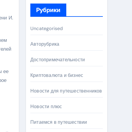
Рубрики
ени И.
Uncategorised
шем
Авторубрика
телей
Достопримечательности
ы ее
Криптовалюта и бизнес
рое
Новости для путешественников
Новости плюс
Питаемся в путешествии