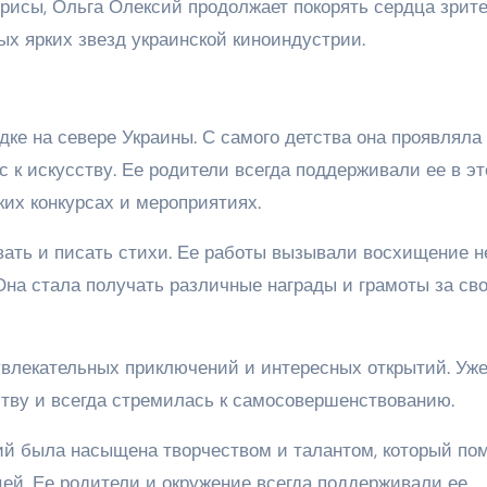
рисы, Ольга Олексий продолжает покорять сердца зрит
ых ярких звезд украинской киноиндустрии.
ке на севере Украины. С самого детства она проявляла
 к искусству. Ее родители всегда поддерживали ее в эт
их конкурсах и мероприятиях.
ать и писать стихи. Ее работы вызывали восхищение н
 Она стала получать различные награды и грамоты за св
влекательных приключений и интересных открытий. Уже
ству и всегда стремилась к самосовершенствованию.
ий была насыщена творчеством и талантом, который пом
ей. Ее родители и окружение всегда поддерживали ее