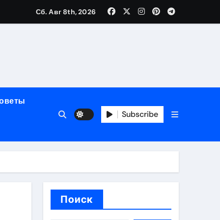
Сб. Авг 8th, 2026
мерного ЭКС Apollo DR
маневренность
советы
упность
Subscribe
стейблкоинах
вания ресниц
Поиск