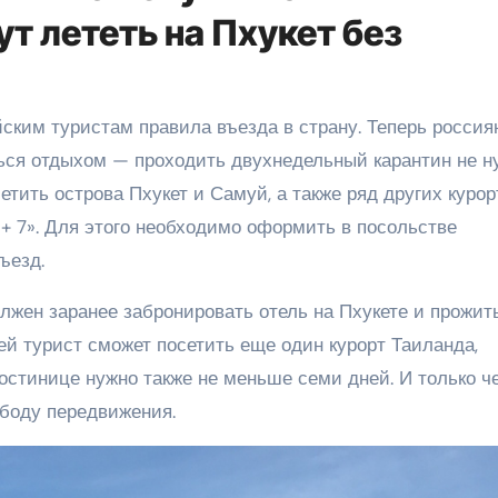
т лететь на Пхукет без
ься отдыхом — проходить двухнедельный карантин не н
тить острова Пхукет и Самуй, а также ряд других курор
+ 7». Для этого необходимо оформить в посольстве
въезд.
жен заранее забронировать отель на Пхукете и прожит
ей турист сможет посетить еще один курорт Таиланда,
остинице нужно также не меньше семи дней. И только ч
ободу передвижения.