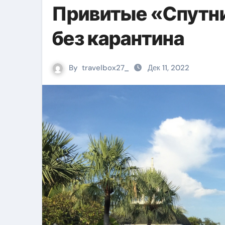
Привитые «Спутни
без карантина
By
travelbox27_
Дек 11, 2022