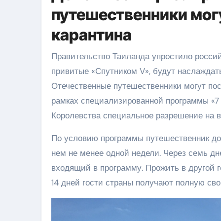
путешественники могу
карантина
Правительство Таиланда упростило российским туристам правила въезда в страну. Теперь россияне,
привитые «Спутником V», будут наслаждат
Отечественные путешественники могут посе
рамках специализированной программы «7 
Королевства специальное разрешение на 
По условию программы путешественник дол
нем не менее одной недели. Через семь дн
входящий в программу. Прожить в другой г
14 дней гости страны получают полную св