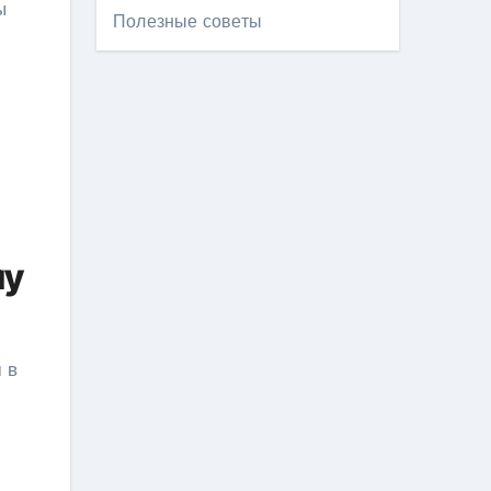
ы
Полезные советы
му
 в