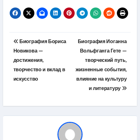
Навигация
Биография Бориса
Биография Иоганна
по
Новикова —
Вольфганга Гете —
достижения,
творческий путь,
записям
творчество и вклад в
жизненные события,
искусство
влияние на культуру
и литературу