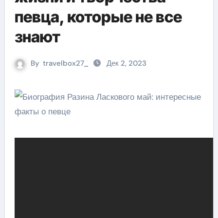
певца, которые не все
знают
By
travelbox27_
Дек 2, 2023