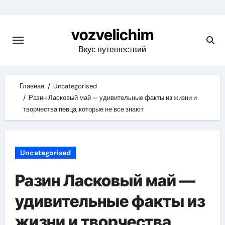
Skip
to
vozvelichim
content
Вкус путешествий
Главная
Uncategorised
Разин Ласковый май — удивительные факты из жизни и
творчества певца, которые не все знают
Uncategorised
Разин Ласковый май —
удивительные факты из
жизни и творчества