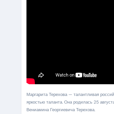
Маргарита Терехова — талантливая россий
яркостью таланта. Она родилась 25 августа
Вениамина Георгиевича Терехова.