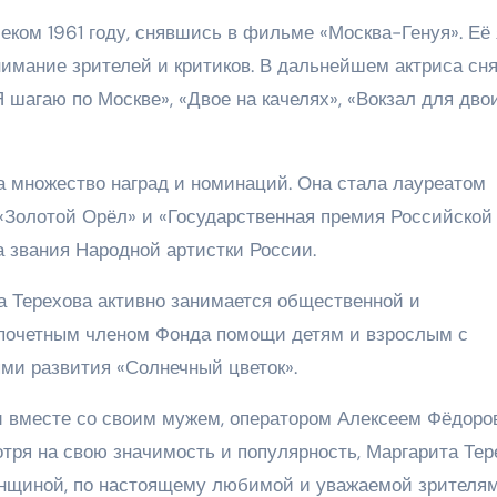
леком 1961 году, снявшись в фильме «Москва-Генуя». Её
имание зрителей и критиков. В дальнейшем актриса сн
 шагаю по Москве», «Двое на качелях», «Вокзал для дво
а множество наград и номинаций. Она стала лауреатом
 «Золотой Орёл» и «Государственная премия Российской
а звания Народной артистки России.
а Терехова активно занимается общественной и
 почетным членом Фонда помощи детям и взрослым с
ми развития «Солнечный цветок».
и вместе со своим мужем, оператором Алексеем Фёдоро
тря на свою значимость и популярность, Маргарита Тер
енщиной, по настоящему любимой и уважаемой зрителя