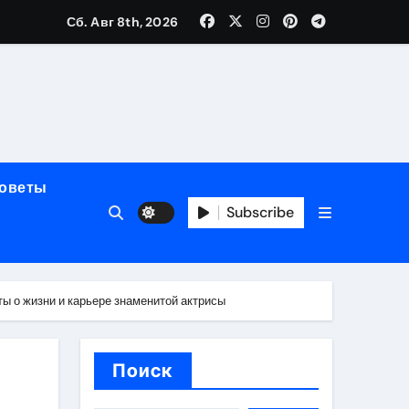
Сб. Авг 8th, 2026
мерного ЭКС Apollo DR
маневренность
советы
упность
Subscribe
стейблкоинах
ы о жизни и карьере знаменитой актрисы
вания ресниц
Поиск