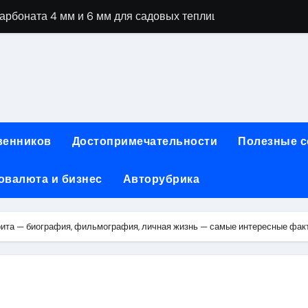
рбоната 4 мм и 6 мм для садовых теплиц
специальностей через интернет-обучение
ки, алгоритмы работы, интерфейсы и совместимость двухка
еристики, варианты использования и риски
сных чемоданов разных производителей: характеристики и 
венников
Достопримечательности
Полезные 
ртовой: планировки, инфраструктура и транспортная дост
овалюта и бизнес
Авторубрика
та за 5 минут без верификации и банков с пополнением в 
 Казахстан
рита — биография, фильмография, личная жизнь — самые интересные факт
тства и офисы продаж: контакты, адреса и режим работы
ка и материалы для нейл-индустрии, депиляции и наращи