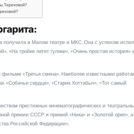
ты Тереховой?
реховой?
ргарита:
а получила в Малом театре и МКС. Она с успехом испо
й», «На тройке летят гуляки», «Очень простая история» 
 в фильме «Третья смена». Наиболее известными работа
х «Собачье сердце», «Старик Хоттабыч», «Тот самый
жеством престижных кинематографических и театральн
нной премии СССР и премий «Ника» и «Золотой орел», а
стка Российской Федерации».