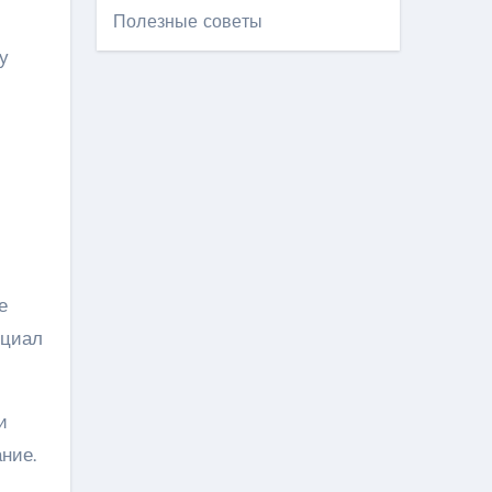
Полезные советы
у
е
нциал
и
ние.