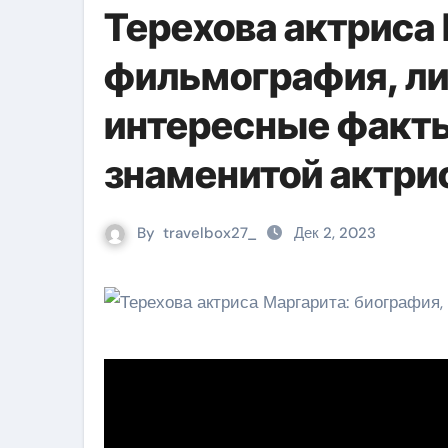
Терехова актриса
фильмография, л
интересные факты
знаменитой актри
By
travelbox27_
Дек 2, 2023