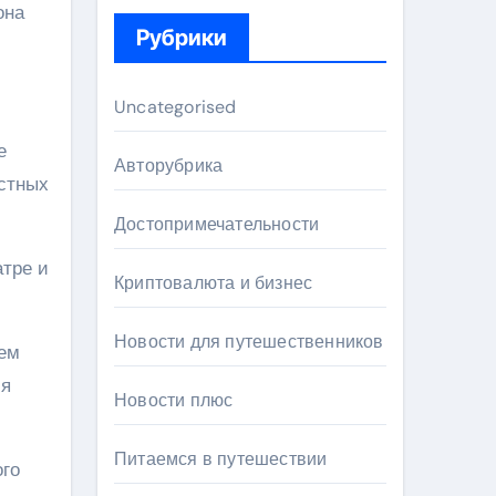
она
Рубрики
Uncategorised
е
Авторубрика
естных
Достопримечательности
атре и
Криптовалюта и бизнес
Новости для путешественников
тем
ия
Новости плюс
Питаемся в путешествии
ого